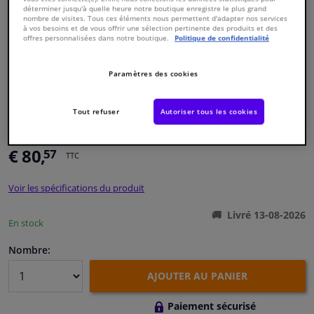
déterminer jusqu'à quelle heure notre boutique enregistre le plus grand
nombre de visites. Tous ces éléments nous permettent d'adapter nos services
à vos besoins et de vous offrir une sélection pertinente des produits et des
Fenêtres & accessoires
offres personnalisées dans notre boutique.
Politique de confidentialité
Intérieur & ameublement
Paramètres des cookies
Styling & Performance
Numéro de produit d'origine:
1683492
Tout refuser
Autoriser tous les cookies
Numéro de fabrication:
14921
EAN:
4027816149217
Nettoyage & protection
€ 80,
57
TTC
Atelier & outils
Voir les spécifications du produit
Camping-car, moto & vélo
Livré 13-08-2026
En stock
Nombre:
Promotions et réductions
AJOUTER AU PANIER
Capteurs & électronique
Paiement sécurisé