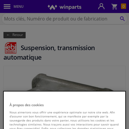
Pan
0
MENU
Carrosserie & tôles
Chercher
Winparts.be
CH
Feux & ampoules
(Wallonie)
Retour
Freinage
Suspension, transmission
Système d'échappement
automatique
Châssis & transmission
Refroidissement & chauffage
Pièces moteur & accessoires
À propos des cookies
Filtres & liquides
Nous aimerions vous offrir une expérience optimale sur notre site web. Afin
d'assurer son bon fonctionnement, qui se manifeste par exemple par la
sauvegarde des produits dans votre panier, nous utilisons les cookies et les
technologies similaires. Nous traçons aussi vos interactions pour savoir quand
Bagages & transport
vous êtes connecté(e). Enfin, nous collectons les données statistiques pour