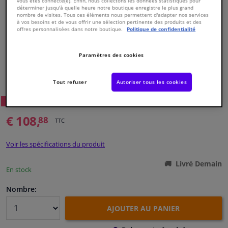
vous êtes connecté(e). Enfin, nous collectons les données statistiques pour
déterminer jusqu'à quelle heure notre boutique enregistre le plus grand
nombre de visites. Tous ces éléments nous permettent d'adapter nos services
à vos besoins et de vous offrir une sélection pertinente des produits et des
Fenêtres & accessoires
offres personnalisées dans notre boutique.
Politique de confidentialité
Intérieur & ameublement
Paramètres des cookies
Numéro de produit d'origine:
1735959
Styling & Performance
Numéro de fabrication:
184255
Tout refuser
Autoriser tous les cookies
EAN:
4054224842553
11
Prix conseillé: € 157,
Nettoyage & protection
WINPRICE
€ 108,
88
TTC
Atelier & outils
Voir les spécifications du produit
Camping-car, moto & vélo
Livré Demain
En stock
Promotions et réductions
Nombre:
AJOUTER AU PANIER
Capteurs & électronique