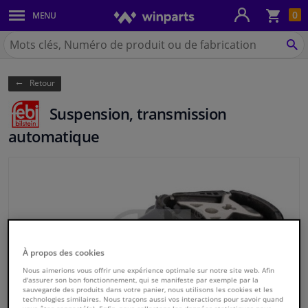
Pan
0
MENU
Carrosserie & tôles
Chercher
Winparts.be
CH
Feux & ampoules
(Wallonie)
Retour
Freinage
Suspension, transmission
Système d'échappement
automatique
Châssis & transmission
Refroidissement & chauffage
Pièces moteur & accessoires
À propos des cookies
Filtres & liquides
Nous aimerions vous offrir une expérience optimale sur notre site web. Afin
d'assurer son bon fonctionnement, qui se manifeste par exemple par la
sauvegarde des produits dans votre panier, nous utilisons les cookies et les
technologies similaires. Nous traçons aussi vos interactions pour savoir quand
Bagages & transport