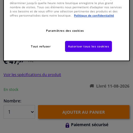
déterminer jusqu'à quelle heure notre boutique enregistre le plus grand
nombre de visites. Tous ces éléments nous permettent d'adapter nos services
à vos besoins et de vous offrir une sélection pertinente des produits et des
Fenêtres & accessoires
offres personnalisées dans notre boutique.
Politique de confidentialité
Intérieur & ameublement
Paramètres des cookies
Numéro de produit d'origine:
1773179
Styling & Performance
Numéro de fabrication:
184632
Tout refuser
Autoriser tous les cookies
EAN:
4054224846322
€ 47,
37
Nettoyage & protection
TTC
Voir les spécifications du produit
Atelier & outils
Livré 11-08-2026
En stock
Camping-car, moto & vélo
Nombre:
Promotions et réductions
AJOUTER AU PANIER
Capteurs & électronique
Paiement sécurisé