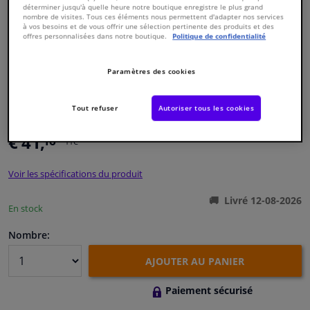
déterminer jusqu'à quelle heure notre boutique enregistre le plus grand
nombre de visites. Tous ces éléments nous permettent d'adapter nos services
à vos besoins et de vous offrir une sélection pertinente des produits et des
Fenêtres & accessoires
offres personnalisées dans notre boutique.
Politique de confidentialité
Intérieur & ameublement
Paramètres des cookies
Numéro de produit d'origine:
1773253
Styling & Performance
Numéro de fabrication:
184838
Tout refuser
Autoriser tous les cookies
EAN:
4054224848388
€ 41,
16
Nettoyage & protection
TTC
Voir les spécifications du produit
Atelier & outils
Livré 12-08-2026
En stock
Camping-car, moto & vélo
Nombre:
Promotions et réductions
AJOUTER AU PANIER
Capteurs & électronique
Paiement sécurisé