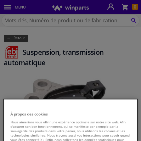
Pan
0
MENU
Carrosserie & tôles
Chercher
Winparts.be
CH
Feux & ampoules
(Wallonie)
Retour
Freinage
Suspension, transmission
Système d'échappement
automatique
Châssis & transmission
Refroidissement & chauffage
Pièces moteur & accessoires
À propos des cookies
Filtres & liquides
Nous aimerions vous offrir une expérience optimale sur notre site web. Afin
d'assurer son bon fonctionnement, qui se manifeste par exemple par la
sauvegarde des produits dans votre panier, nous utilisons les cookies et les
technologies similaires. Nous traçons aussi vos interactions pour savoir quand
Bagages & transport
vous êtes connecté(e). Enfin, nous collectons les données statistiques pour