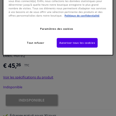
vous êtes connecté(e). Enfin, nous collectons les données statistiques pour
déterminer jusqu'à quelle heure notre boutique enregistre le plus grand
nombre de visites. Tous ces éléments nous permettent d'adapter nos services
Fenêtres & accessoires
à vos besoins et de vous offrir une sélection pertinente des produits et des
offres personnalisées dans notre boutique.
Politique de confidentialité
Intérieur & ameublement
Paramètres des cookies
Styling & Performance
Tout refuser
Autoriser tous les cookies
Numéro de produit d'origine:
1979591
Numéro de fabrication:
120 921
Nettoyage & protection
EAN:
IC-H0ITEQ
€ 45,
26
Atelier & outils
TTC
Voir les spécifications du produit
Camping-car, moto & vélo
Indisponible
Promotions et réductions
INDISPONIBLE
Capteurs & électronique
Échange gratuit
sours 30 jours