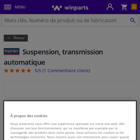
Pan
0
MENU
Carrosserie & tôles
Chercher
Winparts.be
CH
Feux & ampoules
(Wallonie)
Retour
Freinage
Suspension, transmission
Système d'échappement
automatique
5/5 (
1
Commentaire client)
5
Châssis & transmission
Refroidissement & chauffage
Pièces moteur & accessoires
À propos des cookies
Filtres & liquides
Nous aimerions vous offrir une expérience optimale sur notre site web. Afin
d'assurer son bon fonctionnement, qui se manifeste par exemple par la
sauvegarde des produits dans votre panier, nous utilisons les cookies et les
technologies similaires. Nous traçons aussi vos interactions pour savoir quand
Bagages & transport