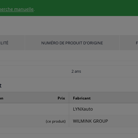
herche manuelle
.
LITÉ
NUMÉRO DE PRODUIT D'ORIGINE
2 ans
t
on
Prix
Fabricant
LYNXauto
WILMINK GROUP
(ce produit)