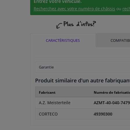
Entrez votre véhicule.
Recherchez avec votre numéro de châssis
ou
rec
CARACTÉRISTIQUES
COMPATIBI
Garantie
Produit similaire d'un autre fabriquan
Fabricant
Numéro de fabricati
A.Z. Meisterteile
AZMT-40-040-7479
CORTECO
49390300