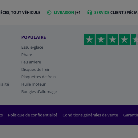
IÈCES, TOUT VÉHICULE
LIVRAISON
J+1
SERVICE
CLIENT SPÉCIA
POPULAIRE
Essuie-glace
Phare
Feu arrière
Disques de frein
Plaquettes de frein
ialité
Huile moteur
Bougies d'allumage
ts
Politique de confidentialité
Conditions générales de vente
Garanti