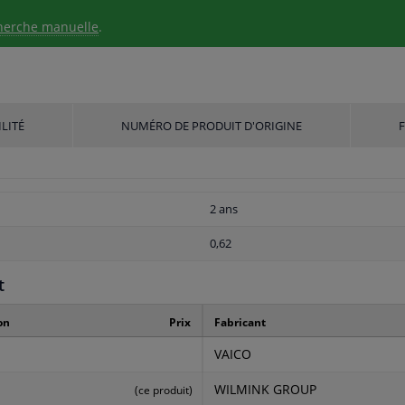
herche manuelle
.
LITÉ
NUMÉRO DE PRODUIT D'ORIGINE
2 ans
0,62
t
on
Prix
Fabricant
VAICO
WILMINK GROUP
(ce produit)