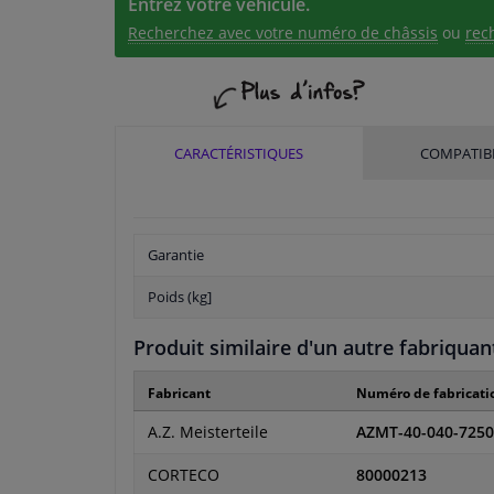
Entrez votre véhicule.
Recherchez avec votre numéro de châssis
ou
rec
CARACTÉRISTIQUES
COMPATIBI
Garantie
Poids (kg]
Produit similaire d'un autre fabriquan
Fabricant
Numéro de fabricati
A.Z. Meisterteile
AZMT-40-040-7250
CORTECO
80000213