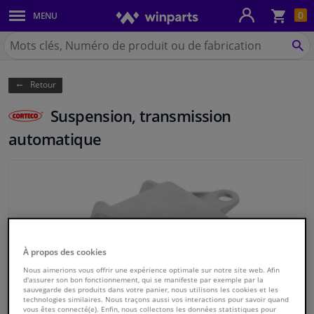
Pan
0
MENU
Carrosserie & tôles
Chercher
Winparts.be
CH
Feux & ampoules
(Wallonie)
Retour
Freinage
Suspension, transmission
Système d'échappement
automatique
Châssis & transmission
Refroidissement & chauffage
Pièces moteur & accessoires
À propos des cookies
Nous aimerions vous offrir une expérience optimale sur notre site web. Afin
Filtres & liquides
d'assurer son bon fonctionnement, qui se manifeste par exemple par la
sauvegarde des produits dans votre panier, nous utilisons les cookies et les
technologies similaires. Nous traçons aussi vos interactions pour savoir quand
Bagages & transport
vous êtes connecté(e). Enfin, nous collectons les données statistiques pour