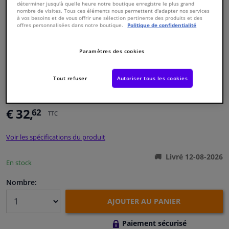
déterminer jusqu'à quelle heure notre boutique enregistre le plus grand
nombre de visites. Tous ces éléments nous permettent d'adapter nos services
à vos besoins et de vous offrir une sélection pertinente des produits et des
Fenêtres & accessoires
offres personnalisées dans notre boutique.
Politique de confidentialité
Intérieur & ameublement
Paramètres des cookies
Styling & Performance
Numéro de produit d'origine:
2030921
Tout refuser
Autoriser tous les cookies
Numéro de fabrication:
21652821
EAN:
3358966528210
Nettoyage & protection
€ 32,
62
TTC
Atelier & outils
Voir les spécifications du produit
Camping-car, moto & vélo
Livré 12-08-2026
En stock
Nombre:
Promotions et réductions
AJOUTER AU PANIER
Capteurs & électronique
Paiement sécurisé