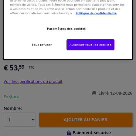
déterminer jusqu'à quelle heure notre boutique enregistre le plus grand
nombre de visites. Tous ces éléments nous permettent d'adapter nos services
à vos besoins et de vous offrir une sélection pertinente des produits et des
offres personnalisées dans notre boutique.
Politique de confidentialité
Fenêtres & accessoires
Paramètres des cookies
Intérieur & ameublement
Styling & Performance
Tout refuser
Autoriser tous les cookies
Numéro de produit d'origine:
2037515
Numéro de fabrication:
80005289
EAN:
3358960619020
Nettoyage & protection
€ 53,
59
TTC
Atelier & outils
Voir les spécifications du produit
Camping-car, moto & vélo
Livré 12-08-2026
En stock
Nombre:
Promotions et réductions
AJOUTER AU PANIER
Capteurs & électronique
Paiement sécurisé