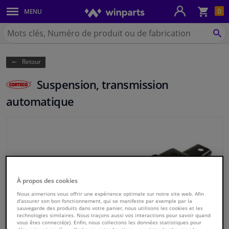
Pan
0
MENU
Carrosserie & tôles
Chercher
Winparts.be
CH
Feux & ampoules
(Wallonie)
Retour
Freinage
Suspension, transmission
Système d'échappement
automatique
Châssis & transmission
Refroidissement & chauffage
Pièces moteur & accessoires
À propos des cookies
Nous aimerions vous offrir une expérience optimale sur notre site web. Afin
Filtres & liquides
d'assurer son bon fonctionnement, qui se manifeste par exemple par la
sauvegarde des produits dans votre panier, nous utilisons les cookies et les
technologies similaires. Nous traçons aussi vos interactions pour savoir quand
vous êtes connecté(e). Enfin, nous collectons les données statistiques pour
Bagages & transport