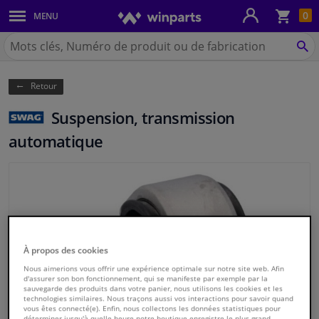
Pan
0
MENU
Carrosserie & tôles
Chercher
Winparts.be
CH
Feux & ampoules
(Wallonie)
Retour
Freinage
Suspension, transmission
Système d'échappement
automatique
Châssis & transmission
Refroidissement & chauffage
Pièces moteur & accessoires
À propos des cookies
Nous aimerions vous offrir une expérience optimale sur notre site web. Afin
Filtres & liquides
d'assurer son bon fonctionnement, qui se manifeste par exemple par la
sauvegarde des produits dans votre panier, nous utilisons les cookies et les
technologies similaires. Nous traçons aussi vos interactions pour savoir quand
vous êtes connecté(e). Enfin, nous collectons les données statistiques pour
Bagages & transport
déterminer jusqu'à quelle heure notre boutique enregistre le plus grand