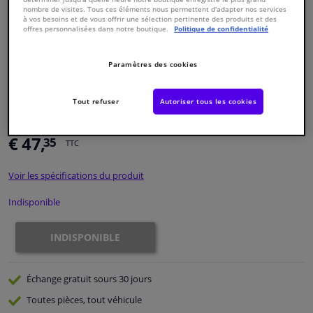
nombre de visites. Tous ces éléments nous permettent d'adapter nos services
à vos besoins et de vous offrir une sélection pertinente des produits et des
offres personnalisées dans notre boutique.
Politique de confidentialité
Fenêtres & accessoires
Paramètres des cookies
Intérieur & ameublement
Numéro de produit d'origine:
2144738
Tout refuser
Autoriser tous les cookies
Styling & Performance
Numéro de fabrication:
33113453
EAN:
4044688083050
€ 47,
35
Nettoyage & protection
TTC
Voir les spécifications du produit
Atelier & outils
Indisponible
Camping-car, moto & vélo
INDISPONIBLE
Promotions et réductions
Échange gratuit
sours 30 jours
Capteurs & électronique
Toutes pièces, tout véhicule