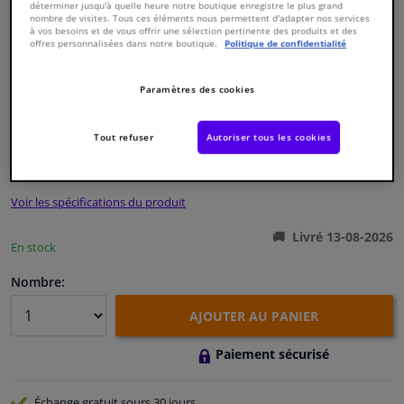
déterminer jusqu'à quelle heure notre boutique enregistre le plus grand
nombre de visites. Tous ces éléments nous permettent d'adapter nos services
à vos besoins et de vous offrir une sélection pertinente des produits et des
Fenêtres & accessoires
offres personnalisées dans notre boutique.
Politique de confidentialité
Intérieur & ameublement
Paramètres des cookies
Numéro de produit d'origine:
2145699
Numéro de fabrication:
33114921
EAN:
4044688553690
Styling & Performance
Tout refuser
Autoriser tous les cookies
€ 69,
15
TTC
Nettoyage & protection
Voir les spécifications du produit
Atelier & outils
Livré 13-08-2026
En stock
Camping-car, moto & vélo
Nombre:
AJOUTER AU PANIER
Promotions et réductions
Paiement sécurisé
Capteurs & électronique
Échange gratuit
sours 30 jours