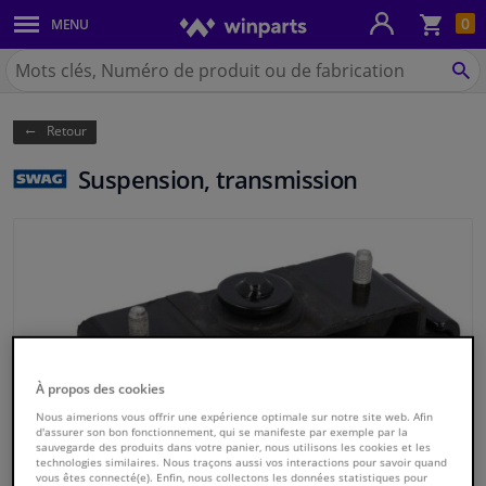
Pan
0
MENU
Carrosserie & tôles
Chercher
Winparts.be
CH
Feux & ampoules
(Wallonie)
Retour
Freinage
Suspension, transmission
Système d'échappement
Châssis & transmission
Refroidissement & chauffage
Pièces moteur & accessoires
À propos des cookies
Nous aimerions vous offrir une expérience optimale sur notre site web. Afin
Filtres & liquides
d'assurer son bon fonctionnement, qui se manifeste par exemple par la
sauvegarde des produits dans votre panier, nous utilisons les cookies et les
technologies similaires. Nous traçons aussi vos interactions pour savoir quand
Bagages & transport
vous êtes connecté(e). Enfin, nous collectons les données statistiques pour