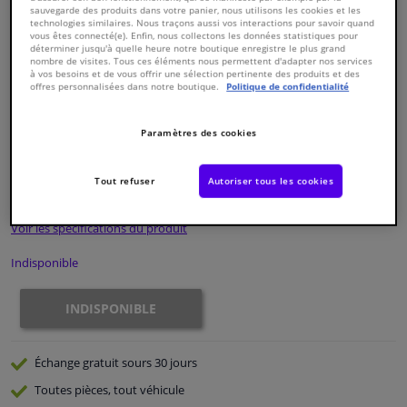
sauvegarde des produits dans votre panier, nous utilisons les cookies et les
technologies similaires. Nous traçons aussi vos interactions pour savoir quand
vous êtes connecté(e). Enfin, nous collectons les données statistiques pour
Fenêtres & accessoires
déterminer jusqu'à quelle heure notre boutique enregistre le plus grand
nombre de visites. Tous ces éléments nous permettent d'adapter nos services
à vos besoins et de vous offrir une sélection pertinente des produits et des
offres personnalisées dans notre boutique.
Politique de confidentialité
Intérieur & ameublement
Numéro de produit d'origine:
0325033
Paramètres des cookies
Styling & Performance
Numéro de fabrication:
ADA103003C
EAN:
5050063622904
€ 304,
33
Nettoyage & protection
Tout refuser
Autoriser tous les cookies
TTC
Voir les spécifications du produit
Atelier & outils
Indisponible
Camping-car, moto & vélo
INDISPONIBLE
Promotions et réductions
Échange gratuit
sours 30 jours
Capteurs & électronique
Toutes pièces, tout véhicule