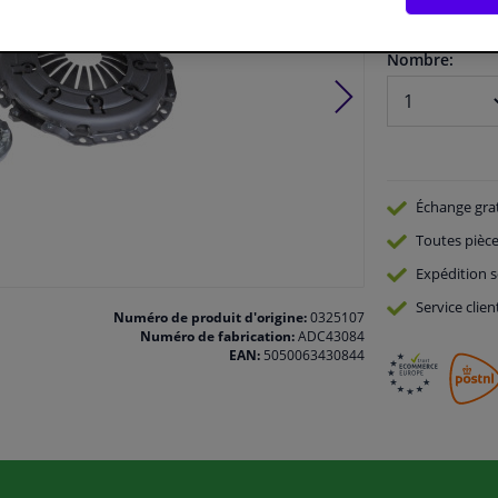
En stock
Nombre:
Échange gra
Toutes pièce
Expédition s
Service
clien
Numéro de produit d'origine:
0325107
Numéro de fabrication:
ADC43084
EAN:
5050063430844