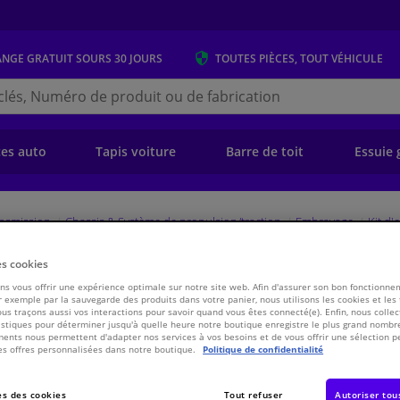
ANGE GRATUIT
SOURS 30 JOURS
TOUTES PIÈCES, TOUT VÉHICULE
r
s.be
e)
ces auto
Tapis voiture
Barre de toit
Essuie 
ansmission
Chassis & Système de propulsion/traction
Embrayage
Kit d
es cookies
84 Blue Print
s vous offrir une expérience optimale sur notre site web. Afin d'assurer son bon fonctionne
 exemple par la sauvegarde des produits dans votre panier, nous utilisons les cookies et les
ous traçons aussi vos interactions pour savoir quand vous êtes connecté(e). Enfin, nous collec
€ 193,
87
stiques pour déterminer jusqu'à quelle heure notre boutique enregistre le plus grand nombre
ents nous permettent d'adapter nos services à vos besoins et de vous offrir une sélection p
es offres personnalisées dans notre boutique.
Politique de confidentialité
Voir les spécific
s des cookies
Tout refuser
Autoriser tou