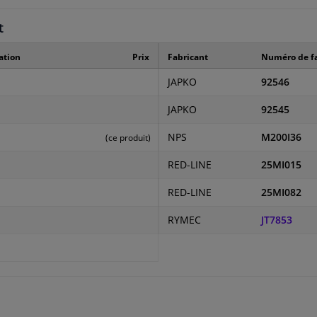
t
ation
Prix
Fabricant
Numéro de fa
JAPKO
92546
JAPKO
92545
NPS
M200I36
(ce produit)
RED-LINE
25MI015
RED-LINE
25MI082
RYMEC
JT7853