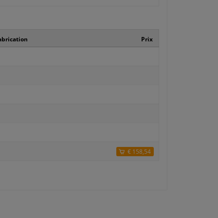
brication
Prix
€ 158,54