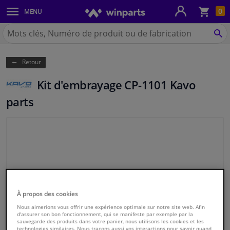
Pan
0
MENU
Carrosserie & tôles
Chercher
Winparts.be
CH
Feux & ampoules
(Wallonie)
Retour
Freinage
Kit d'embrayage CP-1101 Kavo
Système d'échappement
parts
Châssis & transmission
Refroidissement & chauffage
Pièces moteur & accessoires
Aucune photos n'est disponible
À propos des cookies
Filtres & liquides
Nous aimerions vous offrir une expérience optimale sur notre site web. Afin
d'assurer son bon fonctionnement, qui se manifeste par exemple par la
sauvegarde des produits dans votre panier, nous utilisons les cookies et les
Bagages & transport
technologies similaires. Nous traçons aussi vos interactions pour savoir quand