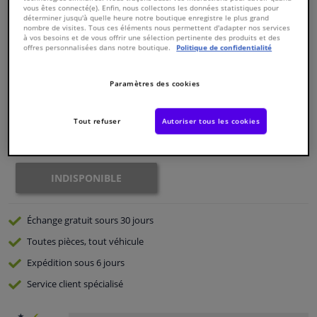
vous êtes connecté(e). Enfin, nous collectons les données statistiques pour
déterminer jusqu'à quelle heure notre boutique enregistre le plus grand
nombre de visites. Tous ces éléments nous permettent d'adapter nos services
Fenêtres & accessoires
Numéro de produit d'origine:
0267702
à vos besoins et de vous offrir une sélection pertinente des produits et des
Numéro de fabrication:
CP-1101
offres personnalisées dans notre boutique.
Politique de confidentialité
EAN:
8715616023399
Intérieur & ameublement
€ 279,
53
TTC
Paramètres des cookies
Nettoyage & protection
Voir les spécifications du produit
Tout refuser
Autoriser tous les cookies
Indisponible
Atelier & outils
INDISPONIBLE
Camping-car, moto & vélo
Promotions et réductions
Échange gratuit
sours 30 jours
Toutes pièces, tout véhicule
Capteurs & électronique
Expédition sous 6 jours
Service
client spécialisé