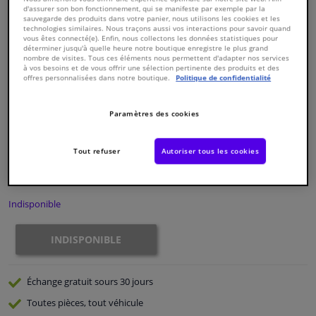
d'assurer son bon fonctionnement, qui se manifeste par exemple par la
sauvegarde des produits dans votre panier, nous utilisons les cookies et les
technologies similaires. Nous traçons aussi vos interactions pour savoir quand
Fenêtres & accessoires
vous êtes connecté(e). Enfin, nous collectons les données statistiques pour
déterminer jusqu'à quelle heure notre boutique enregistre le plus grand
nombre de visites. Tous ces éléments nous permettent d'adapter nos services
Intérieur & ameublement
à vos besoins et de vous offrir une sélection pertinente des produits et des
offres personnalisées dans notre boutique.
Politique de confidentialité
Numéro de produit d'origine:
0177851
Nettoyage & protection
Numéro de fabrication:
821254
Paramètres des cookies
EAN:
3276428212548
€ 141,
25
Atelier & outils
TTC
Tout refuser
Autoriser tous les cookies
Voir les spécifications du produit
Camping-car, moto & vélo
Indisponible
Promotions et réductions
INDISPONIBLE
Capteurs & électronique
Échange gratuit
sours 30 jours
Toutes pièces, tout véhicule