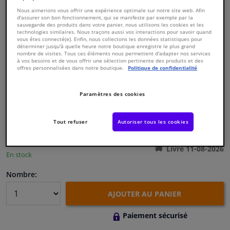
Nous aimerions vous offrir une expérience optimale sur notre site web. Afin
d'assurer son bon fonctionnement, qui se manifeste par exemple par la
Fenêtres & accessoires
sauvegarde des produits dans votre panier, nous utilisons les cookies et les
technologies similaires. Nous traçons aussi vos interactions pour savoir quand
vous êtes connecté(e). Enfin, nous collectons les données statistiques pour
déterminer jusqu'à quelle heure notre boutique enregistre le plus grand
Intérieur & ameublement
nombre de visites. Tous ces éléments nous permettent d'adapter nos services
à vos besoins et de vous offrir une sélection pertinente des produits et des
offres personnalisées dans notre boutique.
Politique de confidentialité
Numéro de produit d'origine:
0171711
Nettoyage & protection
Numéro de fabrication:
821301
EAN:
3276428213019
Paramètres des cookies
€ 101,
62
Atelier & outils
TTC
Tout refuser
Autoriser tous les cookies
Voir les spécifications du produit
Camping-car, moto & vélo
Livré 11-08-2026
En stock
Promotions et réductions
Nombre:
Capteurs & électronique
AJOUTER AU PANIER
Paiement sécurisé