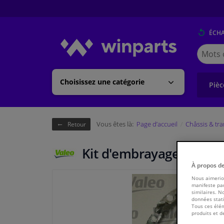
ÉCH
Cherche
Winpart
(Walloni
Choisissez une catégorie
Pièc
Vous êtes là:
Page d’accueil
Châssis & tr
Retour
Kit d'embrayage KIT2P 
À propos d
Nous aimerion
manifeste par
similaires. N
données stati
Tous ces élém
produits et d