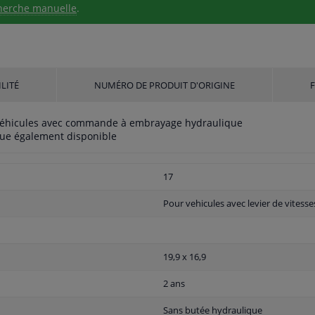
herche manuelle
.
LITÉ
NUMÉRO DE PRODUIT D'ORIGINE
ur véhicules avec commande à embrayage hydraulique
que également disponible
17
Pour vehicules avec levier de vitesse
19,9 x 16,9
2 ans
Sans butée hydraulique