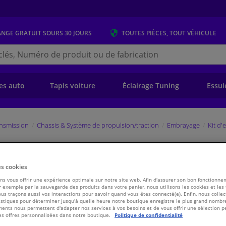
ANGE GRATUIT
SOURS 30 JOURS
TOUTES PIÈCES, TOUT VÉHICULE
r
s.be
e)
es auto
Tapis voiture
Éclairage Tuning
Essui
ansmission
Chassis & Système de propulsion/traction
Embrayage
Kit d
826048 Valeo
es cookies
s vous offrir une expérience optimale sur notre site web. Afin d'assurer son bon fonctionne
€ 178,
26
 exemple par la sauvegarde des produits dans votre panier, nous utilisons les cookies et les
ous traçons aussi vos interactions pour savoir quand vous êtes connecté(e). Enfin, nous collec
stiques pour déterminer jusqu'à quelle heure notre boutique enregistre le plus grand nombre
Voir les spécific
ents nous permettent d'adapter nos services à vos besoins et de vous offrir une sélection p
es offres personnalisées dans notre boutique.
Politique de confidentialité