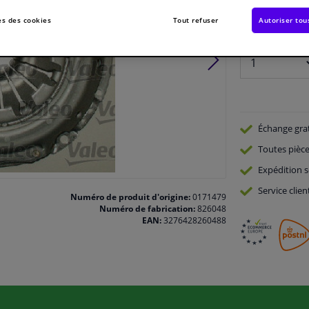
En stock
s des cookies
Tout refuser
Autoriser tou
Nombre:
Échange gra
Toutes pièce
Expédition s
Service
clien
Numéro de produit d'origine:
0171479
Numéro de fabrication:
826048
EAN:
3276428260488