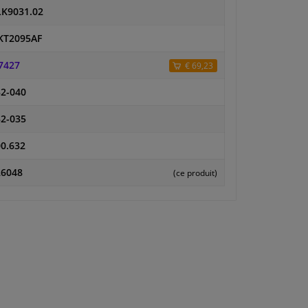
LK9031.02
KT2095AF
7427
€ 69,23
2-040
2-035
0.632
26048
(ce produit)