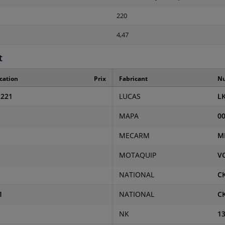
220
4,47
t
cation
Prix
Fabricant
Nu
1221
LUCAS
L
MAPA
0
MECARM
M
MOTAQUIP
V
NATIONAL
C
1
NATIONAL
C
NK
1