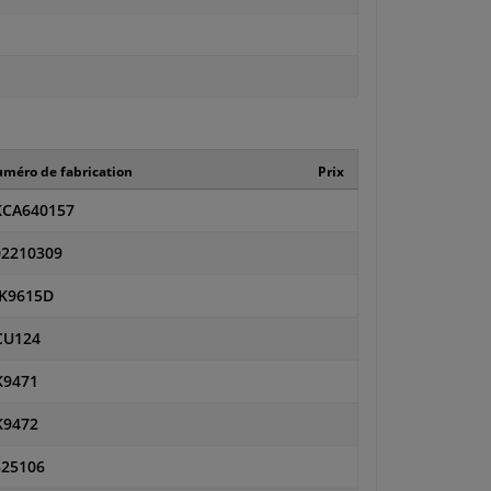
méro de fabrication
Prix
KCA640157
02210309
K9615D
CU124
K9471
K9472
325106