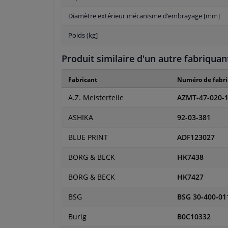
Diamètre extérieur mécanisme d’embrayage [mm]
Poids (kg]
Produit similaire d'un autre fabriquan
Fabricant
Numéro de fabri
A.Z. Meisterteile
AZMT-47-020-
ASHIKA
92-03-381
BLUE PRINT
ADF123027
BORG & BECK
HK7438
BORG & BECK
HK7427
BSG
BSG 30-400-01
Burig
B0C10332