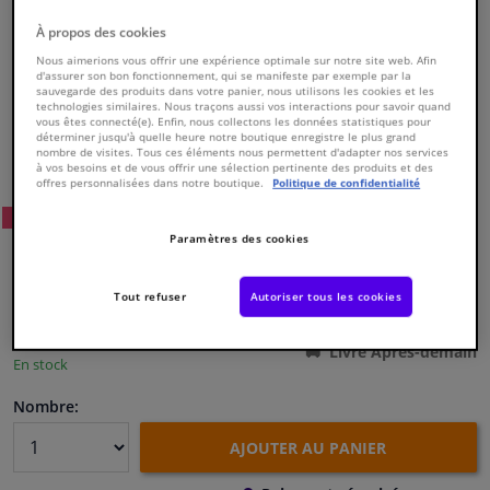
À propos des cookies
Fenêtres & accessoires
Nous aimerions vous offrir une expérience optimale sur notre site web. Afin
d'assurer son bon fonctionnement, qui se manifeste par exemple par la
sauvegarde des produits dans votre panier, nous utilisons les cookies et les
Intérieur & ameublement
technologies similaires. Nous traçons aussi vos interactions pour savoir quand
vous êtes connecté(e). Enfin, nous collectons les données statistiques pour
déterminer jusqu'à quelle heure notre boutique enregistre le plus grand
Numéro de produit d'origine:
0173027
nombre de visites. Tous ces éléments nous permettent d'adapter nos services
Styling & Performance
Numéro de fabrication:
826715
à vos besoins et de vous offrir une sélection pertinente des produits et des
offres personnalisées dans notre boutique.
Politique de confidentialité
EAN:
3276428267159
96
Prix conseillé: € 333,
Nettoyage & protection
WINPRICE
Paramètres des cookies
€ 195,
17
TTC
Atelier & outils
Tout refuser
Autoriser tous les cookies
Voir les spécifications du produit
Camping-car, moto & vélo
Livré Après-demain
En stock
Promotions et réductions
Nombre:
AJOUTER AU PANIER
Capteurs & électronique