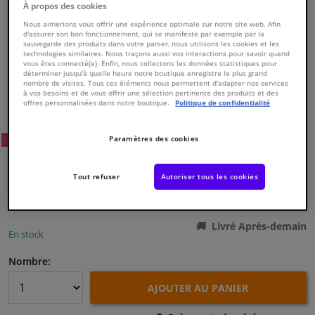
À propos des cookies
Nous aimerions vous offrir une expérience optimale sur notre site web. Afin
Fenêtres & accessoires
d'assurer son bon fonctionnement, qui se manifeste par exemple par la
sauvegarde des produits dans votre panier, nous utilisons les cookies et les
technologies similaires. Nous traçons aussi vos interactions pour savoir quand
vous êtes connecté(e). Enfin, nous collectons les données statistiques pour
Intérieur & ameublement
déterminer jusqu'à quelle heure notre boutique enregistre le plus grand
nombre de visites. Tous ces éléments nous permettent d'adapter nos services
à vos besoins et de vous offrir une sélection pertinente des produits et des
Numéro de produit d'origine:
0306122
offres personnalisées dans notre boutique.
Politique de confidentialité
Styling & Performance
Numéro de fabrication:
826865
EAN:
3276428268651
Paramètres des cookies
82
Prix conseillé: € 290,
Nettoyage & protection
WINPRICE
€ 194,
99
TTC
Tout refuser
Autoriser tous les cookies
Atelier & outils
Voir les spécifications du produit
Camping-car, moto & vélo
Livré Après-demain
En stock
Promotions et réductions
Nombre:
AJOUTER AU PANIER
Capteurs & électronique