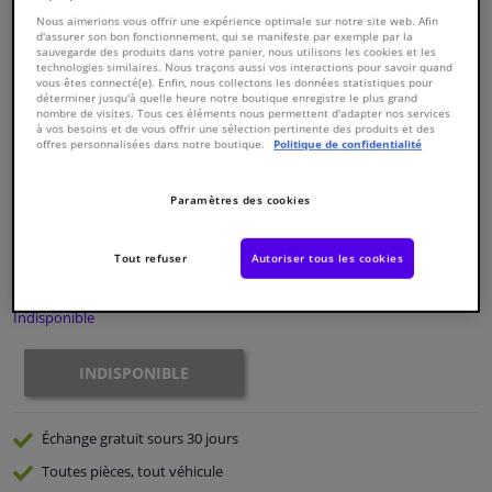
Nous aimerions vous offrir une expérience optimale sur notre site web. Afin
d'assurer son bon fonctionnement, qui se manifeste par exemple par la
Fenêtres & accessoires
sauvegarde des produits dans votre panier, nous utilisons les cookies et les
technologies similaires. Nous traçons aussi vos interactions pour savoir quand
vous êtes connecté(e). Enfin, nous collectons les données statistiques pour
déterminer jusqu'à quelle heure notre boutique enregistre le plus grand
Intérieur & ameublement
nombre de visites. Tous ces éléments nous permettent d'adapter nos services
à vos besoins et de vous offrir une sélection pertinente des produits et des
offres personnalisées dans notre boutique.
Politique de confidentialité
Numéro de produit d'origine:
0182128
Styling & Performance
Numéro de fabrication:
826901
EAN:
3276428269016
Paramètres des cookies
€ 149,
22
Nettoyage & protection
TTC
Tout refuser
Autoriser tous les cookies
Voir les spécifications du produit
Atelier & outils
Indisponible
Camping-car, moto & vélo
INDISPONIBLE
Promotions et réductions
Échange gratuit
sours 30 jours
Capteurs & électronique
Toutes pièces, tout véhicule