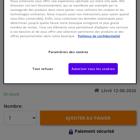
Nous aimerions vous offrir une expérience optimale sur notre site web. Afin
d'assurer son bon fonctionnement, qui se manifeste par exemple par la
sauvegarde des produits dans votre panier, nous utilisons les cookies et les
Fenêtres & accessoires
technologies similaires. Nous traçons aussi vos interactions pour savoir quand
vous êtes connecté(e). Enfin, nous collectons les données statistiques pour
déterminer jusqu'à quelle heure notre boutique enregistre le plus grand
nombre de visites. Tous ces éléments nous permettent d'adapter nos services
Intérieur & ameublement
à vos besoins et de vous offrir une sélection pertinente des produits et des
offres personnalisées dans notre boutique.
Politique de confidentialité
Numéro de produit d'origine:
0173519
Styling & Performance
Numéro de fabrication:
003501
Paramètres des cookies
EAN:
3276420035015
€ 136,
61
Nettoyage & protection
TTC
Tout refuser
Autoriser tous les cookies
Voir les spécifications du produit
Atelier & outils
Livré 12-08-2026
En stock
Camping-car, moto & vélo
Nombre:
Promotions et réductions
AJOUTER AU PANIER
Capteurs & électronique
Paiement sécurisé