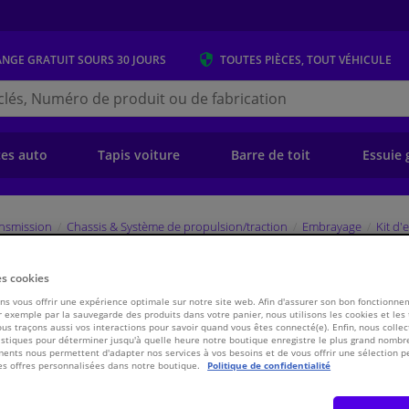
ANGE GRATUIT
SOURS 30 JOURS
TOUTES PIÈCES, TOUT VÉHICULE
r
s.be
e)
ces auto
Tapis voiture
Barre de toit
Essuie 
ansmission
Chassis & Système de propulsion/traction
Embrayage
Kit d
801117 Valeo
es cookies
s vous offrir une expérience optimale sur notre site web. Afin d'assurer son bon fonctionne
 exemple par la sauvegarde des produits dans votre panier, nous utilisons les cookies et les
€ 165,
ous traçons aussi vos interactions pour savoir quand vous êtes connecté(e). Enfin, nous collec
96
stiques pour déterminer jusqu'à quelle heure notre boutique enregistre le plus grand nombre
ents nous permettent d'adapter nos services à vos besoins et de vous offrir une sélection p
es offres personnalisées dans notre boutique.
Politique de confidentialité
Voir les spécific