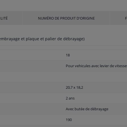
LITÉ
NUMÉRO DE PRODUIT D'ORIGINE
embrayage et plaque et palier de débrayage)
18
Pour vehicules avec levier de vitesse
20,7 x 18,2
2 ans
Avec butée de débrayage
190