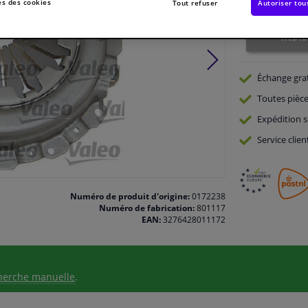
Indisponible
s des cookies
Tout refuser
Autoriser tou
INDI
Échange gra
Toutes pièce
Expédition s
Service
clien
Numéro de produit d'origine:
0172238
Numéro de fabrication:
801117
EAN:
3276428011172
herche manuelle
.