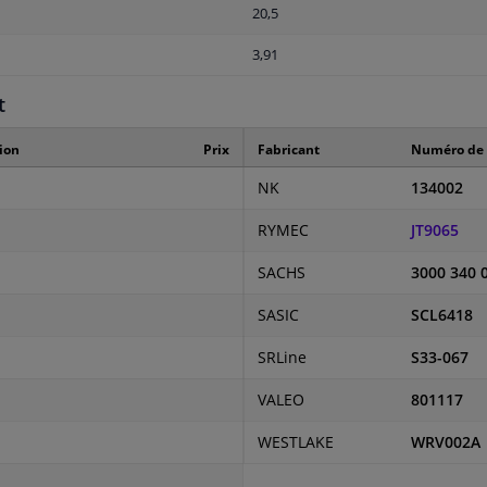
20,5
3,91
t
ion
Prix
Fabricant
Numéro de 
NK
134002
RYMEC
JT9065
SACHS
3000 340 
SASIC
SCL6418
SRLine
S33-067
VALEO
801117
WESTLAKE
WRV002A