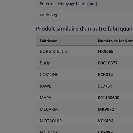
Butée de débrayage haute [mm]
Poids (kg]
Produit similaire d'un autre fabriquan
Fabricant
Numéro de fabricat
BORG & BECK
HK9065
Burig
B0C10377
COMLINE
ECK014
KAWE
957751
MAPA
001190600
MECARM
MK9072
MOTAQUIP
VCK436
NATIONAL
CK9085