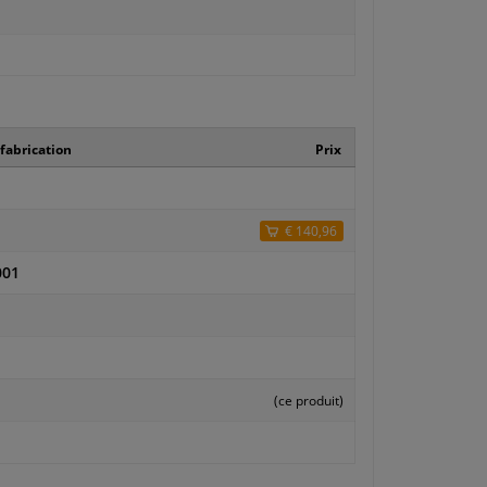
fabrication
Prix
€ 140,96
001
(ce produit)