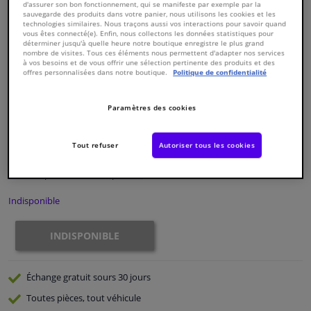
d'assurer son bon fonctionnement, qui se manifeste par exemple par la
sauvegarde des produits dans votre panier, nous utilisons les cookies et les
technologies similaires. Nous traçons aussi vos interactions pour savoir quand
Fenêtres & accessoires
vous êtes connecté(e). Enfin, nous collectons les données statistiques pour
déterminer jusqu'à quelle heure notre boutique enregistre le plus grand
nombre de visites. Tous ces éléments nous permettent d'adapter nos services
à vos besoins et de vous offrir une sélection pertinente des produits et des
Intérieur & ameublement
offres personnalisées dans notre boutique.
Politique de confidentialité
Numéro de produit d'origine:
0181832
Styling & Performance
Numéro de fabrication:
801126
Paramètres des cookies
EAN:
3276428011264
€ 101,
18
Nettoyage & protection
TTC
Tout refuser
Autoriser tous les cookies
Voir les spécifications du produit
Atelier & outils
Indisponible
Camping-car, moto & vélo
INDISPONIBLE
Promotions et réductions
Échange gratuit
sours 30 jours
Capteurs & électronique
Toutes pièces, tout véhicule