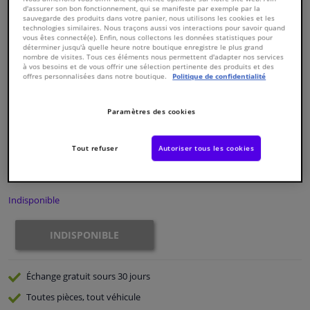
d'assurer son bon fonctionnement, qui se manifeste par exemple par la
sauvegarde des produits dans votre panier, nous utilisons les cookies et les
technologies similaires. Nous traçons aussi vos interactions pour savoir quand
Fenêtres & accessoires
vous êtes connecté(e). Enfin, nous collectons les données statistiques pour
déterminer jusqu'à quelle heure notre boutique enregistre le plus grand
nombre de visites. Tous ces éléments nous permettent d'adapter nos services
Intérieur & ameublement
à vos besoins et de vous offrir une sélection pertinente des produits et des
offres personnalisées dans notre boutique.
Politique de confidentialité
Numéro de produit d'origine:
0182756
Styling & Performance
Numéro de fabrication:
801291
Paramètres des cookies
EAN:
3276428012919
€ 103,
55
Nettoyage & protection
TTC
Tout refuser
Autoriser tous les cookies
Voir les spécifications du produit
Atelier & outils
Indisponible
Camping-car, moto & vélo
INDISPONIBLE
Promotions et réductions
Échange gratuit
sours 30 jours
Capteurs & électronique
Toutes pièces, tout véhicule