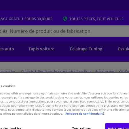
ANGE GRATUIT
SOURS 30 JOURS
TOUTES PIÈCES, TOUT VÉHICULE
r
s.be
e)
es auto
Tapis voiture
Éclairage Tuning
Essui
ansmission
Chassis & Système de propulsion/traction
Embrayage
Kit d
801432 Valeo
es cookies
s vous offrir une expérience optimale sur notre site web. Afin d'assurer son bon fonctionne
 exemple par la sauvegarde des produits dans votre panier, nous utilisons les cookies et les
ous traçons aussi vos interactions pour savoir quand vous êtes connecté(e). Enfin, nous collec
€ 192,
15
stiques pour déterminer jusqu'à quelle heure notre boutique enregistre le plus grand nombre
ents nous permettent d'adapter nos services à vos besoins et de vous offrir une sélection p
es offres personnalisées dans notre boutique.
Politique de confidentialité
Voir les spécific
s des cookies
Tout refuser
Autoriser tou