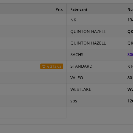
Prix
Fabricant
Num
NK
13
QUINTON HAZELL
QK
QUINTON HAZELL
QK
SACHS
30
STANDARD
KT
€ 213,63
VALEO
80
WESTLAKE
W
sbs
12