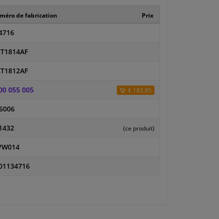
éro de fabrication
Prix
4716
T1814AF
T1812AF
00 055 005
€ 183,85
6006
1432
(ce produit)
VW014
01134716