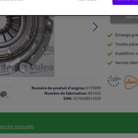
Indisponible
INDI
Échange gra
Toutes pièce
Expédition s
Service
clien
Numéro de produit d'origine:
0176909
Numéro de fabrication:
801432
EAN:
3276428014326
herche manuelle
.