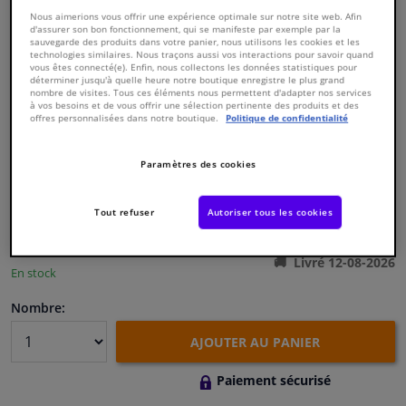
Nous aimerions vous offrir une expérience optimale sur notre site web. Afin
d'assurer son bon fonctionnement, qui se manifeste par exemple par la
Fenêtres & accessoires
sauvegarde des produits dans votre panier, nous utilisons les cookies et les
technologies similaires. Nous traçons aussi vos interactions pour savoir quand
vous êtes connecté(e). Enfin, nous collectons les données statistiques pour
déterminer jusqu'à quelle heure notre boutique enregistre le plus grand
Intérieur & ameublement
nombre de visites. Tous ces éléments nous permettent d'adapter nos services
à vos besoins et de vous offrir une sélection pertinente des produits et des
offres personnalisées dans notre boutique.
Politique de confidentialité
Numéro de produit d'origine:
0175561
Styling & Performance
Numéro de fabrication:
801465
EAN:
3276428014654
Paramètres des cookies
€ 126,
50
Nettoyage & protection
TTC
Tout refuser
Autoriser tous les cookies
Voir les spécifications du produit
Atelier & outils
Livré 12-08-2026
En stock
Camping-car, moto & vélo
Nombre:
Promotions et réductions
AJOUTER AU PANIER
Capteurs & électronique
Paiement sécurisé