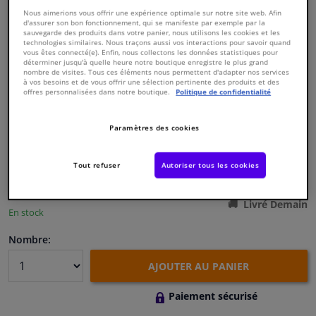
Nous aimerions vous offrir une expérience optimale sur notre site web. Afin
d'assurer son bon fonctionnement, qui se manifeste par exemple par la
Fenêtres & accessoires
sauvegarde des produits dans votre panier, nous utilisons les cookies et les
technologies similaires. Nous traçons aussi vos interactions pour savoir quand
vous êtes connecté(e). Enfin, nous collectons les données statistiques pour
déterminer jusqu'à quelle heure notre boutique enregistre le plus grand
Intérieur & ameublement
nombre de visites. Tous ces éléments nous permettent d'adapter nos services
à vos besoins et de vous offrir une sélection pertinente des produits et des
offres personnalisées dans notre boutique.
Politique de confidentialité
Numéro de produit d'origine:
0172561
Nettoyage & protection
Numéro de fabrication:
801834
EAN:
3276428018348
Paramètres des cookies
€ 115,
23
Atelier & outils
TTC
Tout refuser
Autoriser tous les cookies
Voir les spécifications du produit
Camping-car, moto & vélo
Livré Demain
En stock
Promotions et réductions
Nombre:
Capteurs & électronique
AJOUTER AU PANIER
Paiement sécurisé