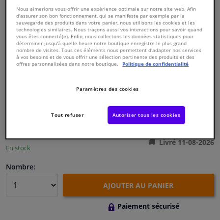
Nous aimerions vous offrir une expérience optimale sur notre site web. Afin
d'assurer son bon fonctionnement, qui se manifeste par exemple par la
Fenêtres & accessoires
sauvegarde des produits dans votre panier, nous utilisons les cookies et les
technologies similaires. Nous traçons aussi vos interactions pour savoir quand
vous êtes connecté(e). Enfin, nous collectons les données statistiques pour
déterminer jusqu'à quelle heure notre boutique enregistre le plus grand
Intérieur & ameublement
nombre de visites. Tous ces éléments nous permettent d'adapter nos services
à vos besoins et de vous offrir une sélection pertinente des produits et des
offres personnalisées dans notre boutique.
Politique de confidentialité
Numéro de produit d'origine:
0178978
Styling & Performance
Numéro de fabrication:
801976
EAN:
3276428019765
Paramètres des cookies
€ 119,
00
Nettoyage & protection
TTC
Tout refuser
Autoriser tous les cookies
Voir les spécifications du produit
Atelier & outils
Livré 11-08-2026
En stock
Camping-car, moto & vélo
Nombre:
Promotions et réductions
AJOUTER AU PANIER
Capteurs & électronique
Paiement sécurisé