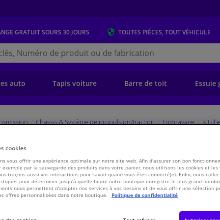
ANGE GRATUIT
SOURS 30 JOURS
TOUTES PIÈCES, TOUT VÉHICULE
r
s.be
e)
ces auto
Tapis voiture
Barre de toit
Essuie 
ansmission
Chassis & Système de propulsion/traction
Embrayage
Kit d
821100 Valeo
es cookies
s vous offrir une expérience optimale sur notre site web. Afin d'assurer son bon fonctionne
 exemple par la sauvegarde des produits dans votre panier, nous utilisons les cookies et les
ous traçons aussi vos interactions pour savoir quand vous êtes connecté(e). Enfin, nous collec
€ 333,
69
stiques pour déterminer jusqu'à quelle heure notre boutique enregistre le plus grand nombre
ents nous permettent d'adapter nos services à vos besoins et de vous offrir une sélection p
es offres personnalisées dans notre boutique.
Politique de confidentialité
Voir les spécific
s des cookies