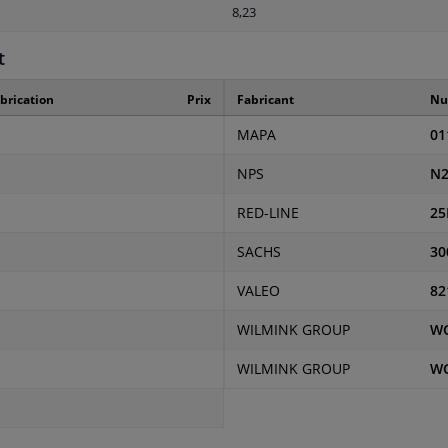
8,23
t
brication
Prix
Fabricant
Nu
MAPA
01
NPS
N2
RED-LINE
25
SACHS
30
VALEO
82
WILMINK GROUP
WG
WILMINK GROUP
WG