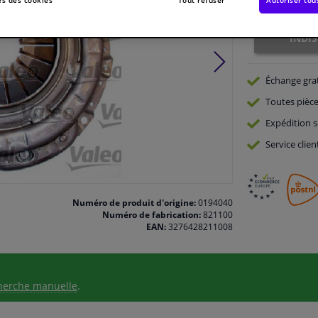
Tout refuser
Autoriser tou
Indisponible
INDI
Échange gra
Toutes pièce
Expédition s
Service
clien
Numéro de produit d'origine:
0194040
Numéro de fabrication:
821100
EAN:
3276428211008
herche manuelle
.