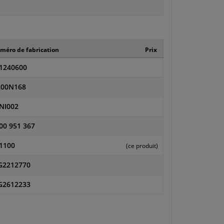
méro de fabrication
Prix
1240600
00N168
NI002
00 951 367
1100
(ce produit)
2212770
2612233