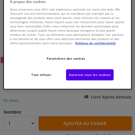
À propos des cookies
Nous aimerions vous offrir une expérience optimale sur notre site web. Afin
Fenêtres & accessoires
d'assurer son bon fonctionnement, qui se manifeste par exemple par la
sauvegarde des produits dans votre panier, nous utilisons les cookies et les
technologies similaires. Nous traçons aussi vos interactions pour savoir quand
vous êtes connecté(e). Enfin, nous collectons les données statistiques pour
Intérieur & ameublement
déterminer jusqu'à quelle heure notre boutique enregistre le plus grand
nombre de visites. Tous ces éléments nous permettent d'adapter nos services
à vos besoins et de vous offrir une sélection pertinente des produits et des
Numéro de produit d'origine:
0172448
offres personnalisées dans notre boutique.
Politique de confidentialité
Styling & Performance
Numéro de fabrication:
821426
EAN:
3276428214269
Paramètres des cookies
92
Prix conseillé: € 164,
Nettoyage & protection
WINPRICE
€ 98,
91
TTC
Tout refuser
Autoriser tous les cookies
Atelier & outils
Voir les spécifications du produit
Camping-car, moto & vélo
Livré Après-demain
En stock
Promotions et réductions
Nombre:
AJOUTER AU PANIER
Capteurs & électronique