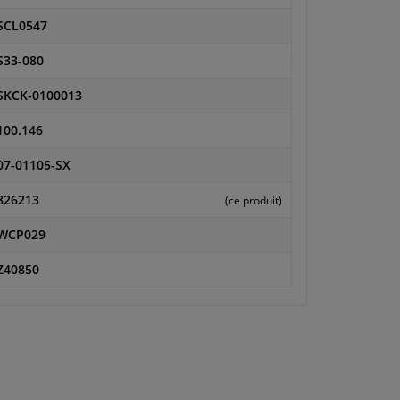
SCL0547
S33-080
SKCK-0100013
100.146
07-01105-SX
826213
(ce produit)
WCP029
Z40850