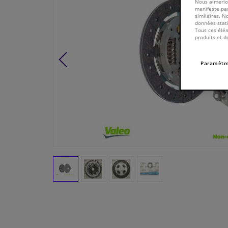
Nous aimerion
manifeste par
similaires. N
données stati
Tous ces élém
produits et d
Paramètre