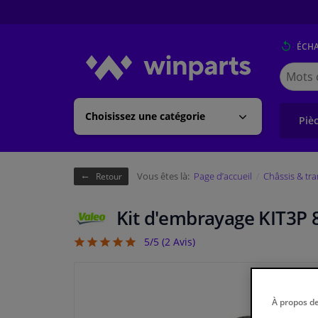
ÉCH
Cherche
Winpart
(Walloni
Choisissez une catégorie
Piè
Vous êtes là:
Page d’accueil
Châssis & tr
Retour
Kit d'embrayage KIT3P 
5/5 (
2
Avis)
5
À propos d