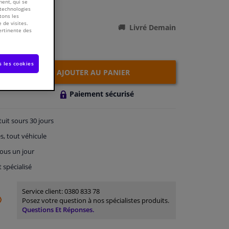
ment, qui se
ations du produit
 technologies
tons les
 de visites.
Livré Demain
ertinente des
s les cookies
AJOUTER AU PANIER
Paiement sécurisé
tuit
sours 30 jours
s, tout véhicule
ous un jour
t spécialisé
Service client:
0380 833 78
Posez votre question à nos spécialistes produits.
Questions Et Réponses.