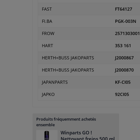
FAST
FT64127
FI.BA
PGK-003N
FROW
2571303001
HART
353 161
HERTH+BUSS JAKOPARTS
J2000867
HERTH+BUSS JAKOPARTS
J2000870
JAPANPARTS
KF-CI05
JAPKO
92CI05
Produits fréquemment achetés
ensemble
Winparts GO !
Nettoyant freins 500 ml