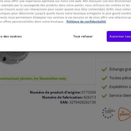
s vous offrir une expérience optimale sur notre site web. Afin d'assurer son bon fonctionne
Voir les spécific
 exemple par la sauvegarde des produits dans votre panier, nous utilisons les cookies et les
ous traçons aussi vos interactions pour savoir quand vous êtes connecté(e). Enfin, nous collec
stiques pour déterminer jusqu'à quelle heure notre boutique enregistre le plus grand nombre
ents nous permettent d'adapter nos services à vos besoins et de vous offrir une sélection p
En stock
es offres personnalisées dans notre boutique.
Politique de confidentialité
Nombre:
s des cookies
Tout refuser
Autoriser tou
Échange gra
Toutes pièce
Expédition s
Numéro de produit d'origine:
0173204
Service
clien
Numéro de fabrication:
826213
EAN:
3276428262130