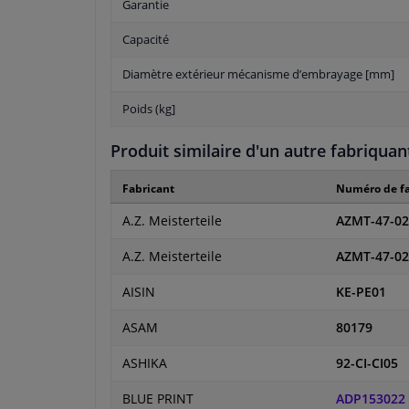
Garantie
Capacité
Diamètre extérieur mécanisme d’embrayage [mm]
Poids (kg]
Produit similaire d'un autre fabriquan
Fabricant
Numéro de fa
A.Z. Meisterteile
AZMT-47-02
A.Z. Meisterteile
AZMT-47-02
AISIN
KE-PE01
ASAM
80179
ASHIKA
92-CI-CI05
BLUE PRINT
ADP153022