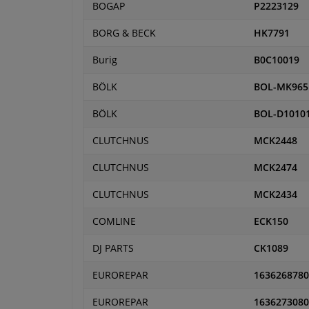
BOGAP
P2223129
BORG & BECK
HK7791
Burig
B0C10019
BÖLK
BOL-MK965
BÖLK
BOL-D1010
CLUTCHNUS
MCK2448
CLUTCHNUS
MCK2474
CLUTCHNUS
MCK2434
COMLINE
ECK150
DJ PARTS
CK1089
EUROREPAR
1636268780
EUROREPAR
1636273080