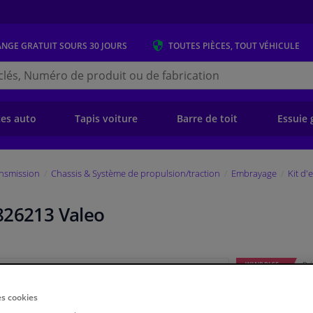
ANGE GRATUIT
SOURS 30 JOURS
TOUTES PIÈCES, TOUT VÉHICULE
r
s.be
e)
ces auto
Tapis voiture
Barre de toit
Essuie 
ansmission
Chassis & Système de propulsion/traction
Embrayage
Kit d
826213 Valeo
Pri
WINPRICE
€ 115,
63
es cookies