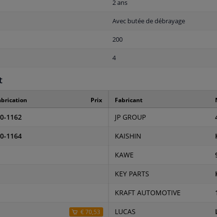
2 ans
Avec butée de débrayage
200
4
t
brication
Prix
Fabricant
0-1162
JP GROUP
0-1164
KAISHIN
KAWE
KEY PARTS
KRAFT AUTOMOTIVE
LUCAS
€ 70,53