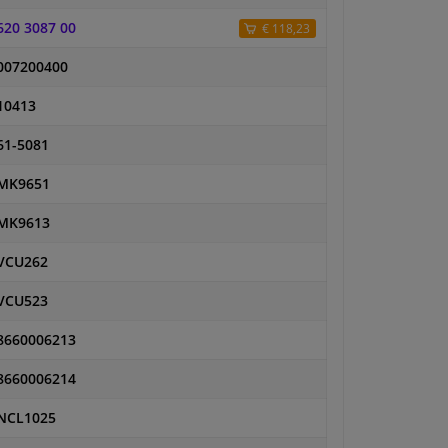
620 3087 00
€ 118,23
007200400
10413
61-5081
MK9651
MK9613
VCU262
VCU523
8660006213
8660006214
NCL1025