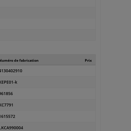
Numéro de fabrication
Prix
4130402910
KEPE01-k
961856
KC7791
1615572
LKCA990004