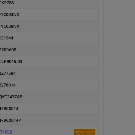
CK9788
F1C003NX
F1C038NX
131944
P200A08
CLK9015.03
2277584
2278014
QKT2437AF
479C0014
479C0014P
JT1052
€ 77,54