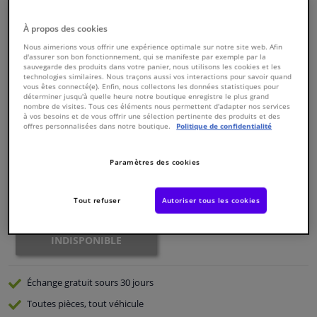
À propos des cookies
Fenêtres & accessoires
Nous aimerions vous offrir une expérience optimale sur notre site web. Afin
d'assurer son bon fonctionnement, qui se manifeste par exemple par la
sauvegarde des produits dans votre panier, nous utilisons les cookies et les
Intérieur & ameublement
technologies similaires. Nous traçons aussi vos interactions pour savoir quand
vous êtes connecté(e). Enfin, nous collectons les données statistiques pour
Numéro de produit d'origine:
0185944
déterminer jusqu'à quelle heure notre boutique enregistre le plus grand
Styling & Performance
nombre de visites. Tous ces éléments nous permettent d'adapter nos services
Numéro de fabrication:
826285
à vos besoins et de vous offrir une sélection pertinente des produits et des
EAN:
3276428262857
offres personnalisées dans notre boutique.
Politique de confidentialité
€ 246,
23
Nettoyage & protection
TTC
Paramètres des cookies
Voir les spécifications du produit
Atelier & outils
Tout refuser
Autoriser tous les cookies
Indisponible
Camping-car, moto & vélo
INDISPONIBLE
Promotions et réductions
Échange gratuit
sours 30 jours
Capteurs & électronique
Toutes pièces, tout véhicule