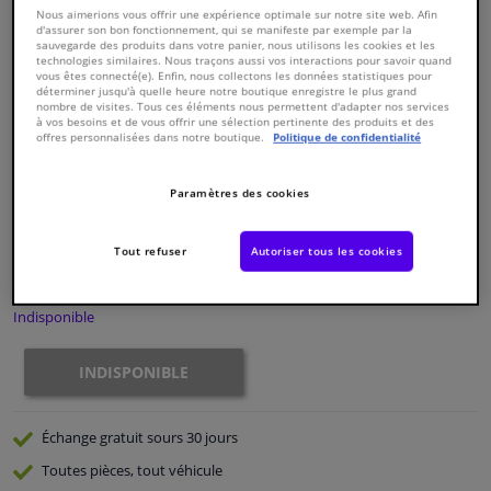
Nous aimerions vous offrir une expérience optimale sur notre site web. Afin
d'assurer son bon fonctionnement, qui se manifeste par exemple par la
sauvegarde des produits dans votre panier, nous utilisons les cookies et les
Fenêtres & accessoires
technologies similaires. Nous traçons aussi vos interactions pour savoir quand
vous êtes connecté(e). Enfin, nous collectons les données statistiques pour
déterminer jusqu'à quelle heure notre boutique enregistre le plus grand
Intérieur & ameublement
nombre de visites. Tous ces éléments nous permettent d'adapter nos services
à vos besoins et de vous offrir une sélection pertinente des produits et des
offres personnalisées dans notre boutique.
Politique de confidentialité
Numéro de produit d'origine:
0176950
Styling & Performance
Numéro de fabrication:
826334
EAN:
3276428263342
Paramètres des cookies
€ 174,
29
Nettoyage & protection
TTC
Tout refuser
Autoriser tous les cookies
Voir les spécifications du produit
Atelier & outils
Indisponible
Camping-car, moto & vélo
INDISPONIBLE
Promotions et réductions
Échange gratuit
sours 30 jours
Capteurs & électronique
Toutes pièces, tout véhicule