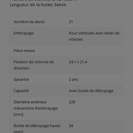
Longueur de la butée 34mm
Nombre de dents
21
Embrayage
Pour vehicules avec levier de
vitesses
Pièce neuve
Fixation de colonne de
24,1 x 21,4
direction
Garantie
2 ans
Capacité
Avec butée de débrayage
Diamètre extérieur
228
mécanisme d’embrayage
[mm]
Butée de débrayage haute
34
[mm]