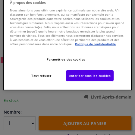
À propos des cookies
Nous aimerions vous offrir une expérience optimale sur notre site web. Afin
Fenêtres & accessoires
d'assurer son bon fonctionnement, qui se manifeste par exemple par la
sauvegarde des produits dans votre panier, nous utilisons les cookies et les
technologies similaires. Nous traçons aussi vos interactions pour savoir quand
vous êtes connecté(e). Enfin, nous collectons les données statistiques pour
Intérieur & ameublement
déterminer jusqu'à quelle heure notre boutique enregistre le plus grand
nombre de visites. Tous ces éléments nous permettent d'adapter nos services
à vos besoins et de vous offrir une sélection pertinente des produits et des
Numéro de produit d'origine:
0171447
offres personnalisées dans notre boutique.
Politique de confidentialité
Styling & Performance
Numéro de fabrication:
826413
EAN:
3276428264134
Paramètres des cookies
08
Prix conseillé: € 179,
Nettoyage & protection
WINPRICE
€ 111,
56
TTC
Tout refuser
Autoriser tous les cookies
Atelier & outils
Voir les spécifications du produit
Camping-car, moto & vélo
Livré Après-demain
En stock
Promotions et réductions
Nombre:
AJOUTER AU PANIER
Capteurs & électronique