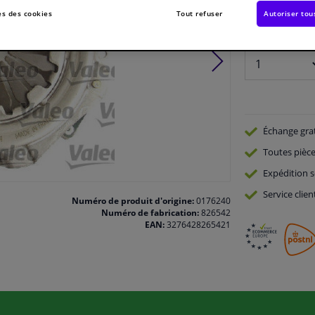
En stock
s des cookies
Tout refuser
Autoriser tou
Nombre:
Échange gra
Toutes pièce
Expédition s
Service
clien
Numéro de produit d'origine:
0176240
Numéro de fabrication:
826542
EAN:
3276428265421