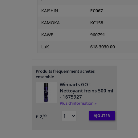
KAISHIN
EC067
KAMOKA
KC158
KAWE
960791
LuK
618 3030 00
Produits fréquemment achetés
ensemble
Winparts GO !
Nettoyant freins 500 ml
- 1675927
Plus d'information »
AJOUTER
€ 2,
99