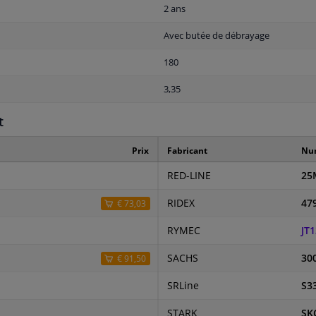
2 ans
Avec butée de débrayage
180
3,35
t
Prix
Fabricant
Num
RED-LINE
25
RIDEX
47
€ 73,03
RYMEC
JT
SACHS
30
€ 91,50
SRLine
S3
STARK
SK