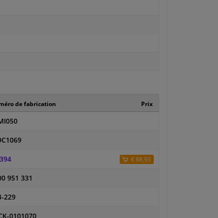
éro de fabrication
Prix
MI050
9C1069
1394
€ 88,93
00 951 331
3-229
CK-0101070