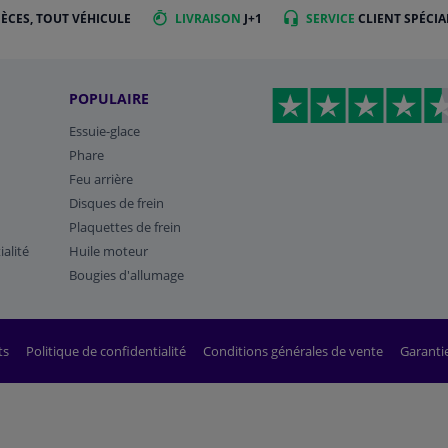
IÈCES, TOUT VÉHICULE
LIVRAISON
J+1
SERVICE
CLIENT SPÉCIA
POPULAIRE
Essuie-glace
Phare
Feu arrière
Disques de frein
Plaquettes de frein
ialité
Huile moteur
Bougies d'allumage
ts
Politique de confidentialité
Conditions générales de vente
Garanti