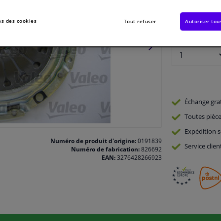
Disponible imm
s des cookies
Tout refuser
Autoriser tou
Nombre:
Échange gra
Toutes pièce
Expédition s
Numéro de produit d'origine:
0191839
Service
clien
Numéro de fabrication:
826692
EAN:
3276428266923