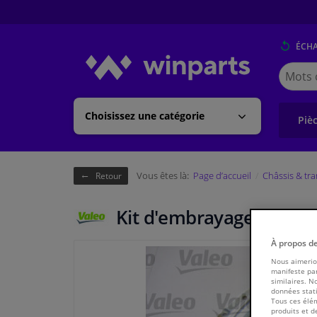
ÉCH
Cherche
Winpart
(Walloni
Choisissez une catégorie
Piè
Vous êtes là:
Page d’accueil
Châssis & tr
Retour
Kit d'embrayage KIT3P 
À propos d
Nous aimerion
manifeste par
similaires. N
données stati
Tous ces élém
produits et d