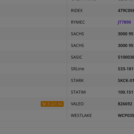
RIDEX
479C05
RYMEC
JT7890
SACHS
3000 95
SACHS
3000 95
SASIC
510003
SRLine
S33-181
STARK
SKCK-0
STATIM
100.151
VALEO
826692
€ 221,54
WESTLAKE
WCP03