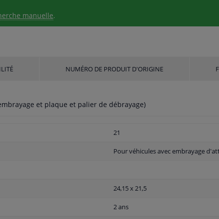
herche manuelle
.
LITÉ
NUMÉRO DE PRODUIT D'ORIGINE
embrayage et plaque et palier de débrayage)
21
Pour véhicules avec embrayage d'at
24,15 x 21,5
2 ans