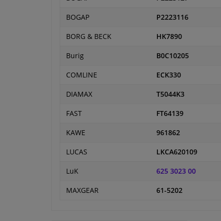
BOGAP
P2223116
BORG & BECK
HK7890
Burig
B0C10205
COMLINE
ECK330
DIAMAX
T5044K3
FAST
FT64139
KAWE
961862
LUCAS
LKCA620109
LuK
625 3023 00
MAXGEAR
61-5202