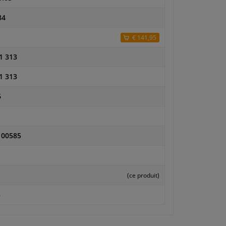
84
€ 141,95
1 313
1 313
6
100585
(ce produit)
5