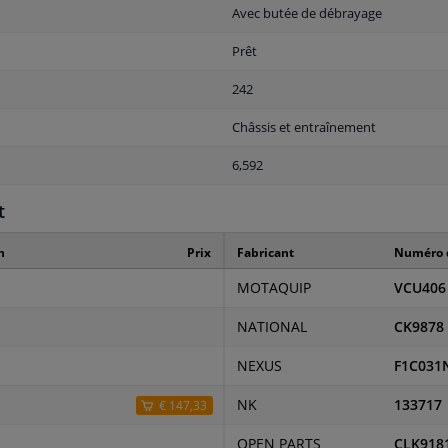
Avec butée de débrayage
Prêt
242
Châssis et entraînement
6,592
t
n
Prix
Fabricant
Numéro d
MOTAQUIP
VCU406
NATIONAL
CK9878
NEXUS
F1C031
NK
133717
€ 147,33
OPEN PARTS
CLK918