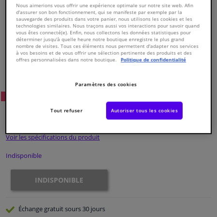
Nous aimerions vous offrir une expérience optimale sur notre site web. Afin
d'assurer son bon fonctionnement, qui se manifeste par exemple par la
sauvegarde des produits dans votre panier, nous utilisons les cookies et les
Fenêtres & accessoires
technologies similaires. Nous traçons aussi vos interactions pour savoir quand
vous êtes connecté(e). Enfin, nous collectons les données statistiques pour
déterminer jusqu'à quelle heure notre boutique enregistre le plus grand
Intérieur & ameublement
nombre de visites. Tous ces éléments nous permettent d'adapter nos services
à vos besoins et de vous offrir une sélection pertinente des produits et des
offres personnalisées dans notre boutique.
Politique de confidentialité
Numéro de produit d'origine:
0185388
Nettoyage & protection
Numéro de fabrication:
826696
EAN:
3276428266961
Paramètres des cookies
52
Prix conseillé: € 188,
Atelier & outils
WINPRICE
Tout refuser
Autoriser tous les cookies
€ 139,
73
TTC
Camping-car, moto & vélo
Voir les spécifications du produit
Promotions et réductions
Indisponible
Capteurs & électronique
INDISPONIBLE
Échange gratuit
sours 30 jours