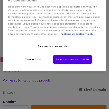
À propos des cookies
Nous aimerions vous offrir une expérience optimale sur notre site web. Afin
d'assurer son bon fonctionnement, qui se manifeste par exemple par la
Fenêtres & accessoires
sauvegarde des produits dans votre panier, nous utilisons les cookies et les
technologies similaires. Nous traçons aussi vos interactions pour savoir quand
vous êtes connecté(e). Enfin, nous collectons les données statistiques pour
Intérieur & ameublement
déterminer jusqu'à quelle heure notre boutique enregistre le plus grand
nombre de visites. Tous ces éléments nous permettent d'adapter nos services
à vos besoins et de vous offrir une sélection pertinente des produits et des
offres personnalisées dans notre boutique.
Politique de confidentialité
Nettoyage & protection
Numéro de produit d'origine:
0178707
Paramètres des cookies
Numéro de fabrication:
826742
Atelier & outils
EAN:
3276428267425
Tout refuser
Autoriser tous les cookies
63
Prix conseillé: € 158,
WINPRICE
Camping-car, moto & vélo
€ 113,
85
TTC
Promotions et réductions
Voir les spécifications du produit
Capteurs & électronique
Livré Demain
En stock
Nombre: