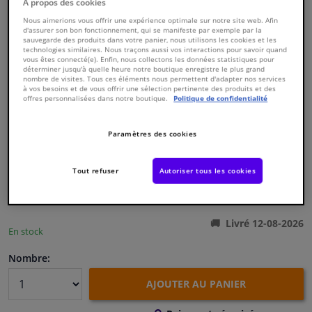
À propos des cookies
Nous aimerions vous offrir une expérience optimale sur notre site web. Afin
d'assurer son bon fonctionnement, qui se manifeste par exemple par la
Fenêtres & accessoires
sauvegarde des produits dans votre panier, nous utilisons les cookies et les
technologies similaires. Nous traçons aussi vos interactions pour savoir quand
vous êtes connecté(e). Enfin, nous collectons les données statistiques pour
Intérieur & ameublement
déterminer jusqu'à quelle heure notre boutique enregistre le plus grand
nombre de visites. Tous ces éléments nous permettent d'adapter nos services
à vos besoins et de vous offrir une sélection pertinente des produits et des
offres personnalisées dans notre boutique.
Politique de confidentialité
Styling & Performance
Numéro de produit d'origine:
0177939
Numéro de fabrication:
826826
Paramètres des cookies
EAN:
3276428268262
Nettoyage & protection
€ 163,
96
TTC
Tout refuser
Autoriser tous les cookies
Atelier & outils
Voir les spécifications du produit
Camping-car, moto & vélo
Livré 12-08-2026
En stock
Promotions et réductions
Nombre:
AJOUTER AU PANIER
Capteurs & électronique