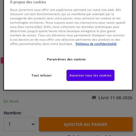
À propos des cookies
Nous aimerions vous offrir une expérience optimale sur notre site web. Afin
Fenêtres & accessoires
d'assurer son bon fonctionnement, qui se manifeste par exemple par la
sauvegarde des produits dans votre panier, nous utilisons les cookies et les
technologies similaires. Nous traçons aussi vos interactions pour savoir quand
vous êtes connecté(e). Enfin, nous collectons les données statistiques pour
Intérieur & ameublement
déterminer jusqu'à quelle heure notre boutique enregistre le plus grand
nombre de visites. Tous ces éléments nous permettent d'adapter nos services
à vos besoins et de vous offrir une sélection pertinente des produits et des
Numéro de produit d'origine:
0176052
offres personnalisées dans notre boutique.
Politique de confidentialité
Styling & Performance
Numéro de fabrication:
826831
EAN:
3276428268316
Paramètres des cookies
55
Prix conseillé: € 308,
Nettoyage & protection
WINPRICE
€ 259,
98
TTC
Tout refuser
Autoriser tous les cookies
Atelier & outils
Voir les spécifications du produit
Camping-car, moto & vélo
Livré 11-08-2026
En stock
Promotions et réductions
Nombre:
AJOUTER AU PANIER
Capteurs & électronique