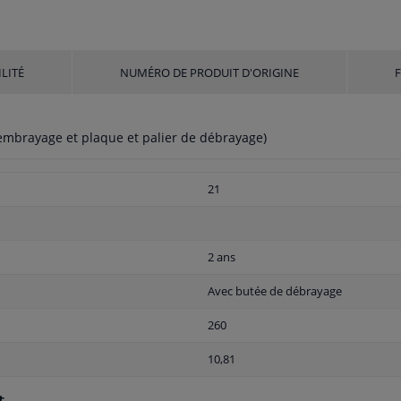
LITÉ
NUMÉRO DE PRODUIT D'ORIGINE
embrayage et plaque et palier de débrayage)
21
2 ans
Avec butée de débrayage
260
10,81
t