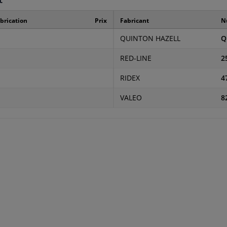
brication
Prix
Fabricant
N
QUINTON HAZELL
Q
RED-LINE
2
RIDEX
4
VALEO
8