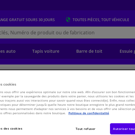
ANGE GRATUIT
SOURS 30 JOURS
TOUTES PIÈCES, TOUT VÉHICULE
r
s.be
e)
ces auto
Tapis voiture
Barre de toit
Essuie 
ansmission
Chassis & Système de propulsion/traction
Embrayage
Kit d
es cookies
828060 Valeo
s vous offrir une expérience optimale sur notre site web. Afin d'assurer son bon fonctionne
 exemple par la sauvegarde des produits dans votre panier, nous utilisons les cookies et les
ous traçons aussi vos interactions pour savoir quand vous êtes connecté(e). Enfin, nous collec
stiques pour déterminer jusqu'à quelle heure notre boutique enregistre le plus grand nombre
€ 547,
30
ents nous permettent d'adapter nos services à vos besoins et de vous offrir une sélection p
es offres personnalisées dans notre boutique.
Politique de confidentialité
Voir les spécific
s des cookies
Tout refuser
Autoriser tou