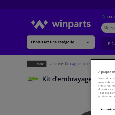
ÉCH
Cherche
Winpart
(Walloni
Choisissez une catégorie
Piè
Vous êtes là:
Page d’accueil
Châssis & tr
Retour
À propos d
Kit d'embrayage KIT3P 
Nous aimerion
manifeste par
similaires. N
données stati
Tous ces élém
produits et d
Paramètre