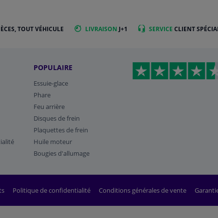
IÈCES, TOUT VÉHICULE
LIVRAISON
J+1
SERVICE
CLIENT SPÉCIA
POPULAIRE
Essuie-glace
Phare
Feu arrière
Disques de frein
Plaquettes de frein
ialité
Huile moteur
Bougies d'allumage
ts
Politique de confidentialité
Conditions générales de vente
Garanti