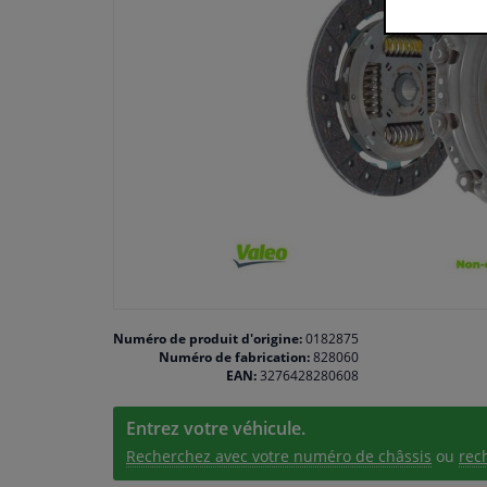
Numéro de produit d'origine:
0182875
Numéro de fabrication:
828060
EAN:
3276428280608
Entrez votre véhicule.
Recherchez avec votre numéro de châssis
ou
rec