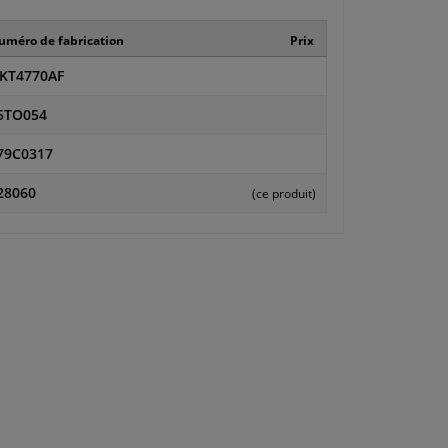
uméro de fabrication
Prix
KT4770AF
5TO054
79C0317
28060
(ce produit)