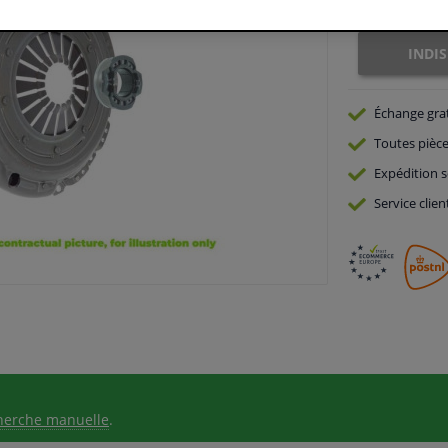
Indisponible
INDI
Échange gra
Toutes pièce
Expédition s
Service
clien
herche manuelle
.