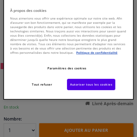
À propos des cookies
Fenêtres & accessoires
Nous aimerions vous offrir une expérience optimale sur notre site web. Afin
d'assurer son bon fonctionnement, qui se manifeste par exemple par la
sauvegarde des produits dans votre panier, nous utilisons les cookies et les
Intérieur & ameublement
technologies similaires. Nous traçons aussi vos interactions pour savoir quand
vous êtes connecté(e). Enfin, nous collectons les données statistiques pour
déterminer jusqu'à quelle heure notre boutique enregistre le plus grand
nombre de visites. Tous ces éléments nous permettent d'adapter nos services
Styling & Performance
Numéro de produit d'origine:
0173995
à vos besoins et de vous offrir une sélection pertinente des produits et des
Numéro de fabrication:
834037
offres personnalisées dans notre boutique.
Politique de confidentialité
EAN:
3276428340371
Nettoyage & protection
17
Prix conseillé: € 577,
WINPRICE
Paramètres des cookies
€ 290,
76
Atelier & outils
TTC
Tout refuser
Autoriser tous les cookies
Voir les spécifications du produit
Camping-car, moto & vélo
Livré Après-demain
En stock
Promotions et réductions
Nombre:
Capteurs & électronique
AJOUTER AU PANIER