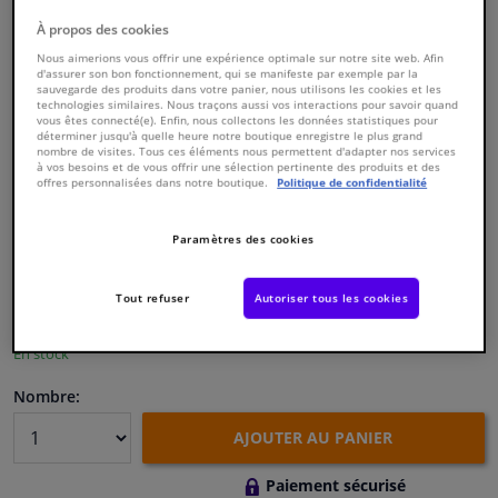
À propos des cookies
Fenêtres & accessoires
Nous aimerions vous offrir une expérience optimale sur notre site web. Afin
d'assurer son bon fonctionnement, qui se manifeste par exemple par la
sauvegarde des produits dans votre panier, nous utilisons les cookies et les
technologies similaires. Nous traçons aussi vos interactions pour savoir quand
Intérieur & ameublement
vous êtes connecté(e). Enfin, nous collectons les données statistiques pour
déterminer jusqu'à quelle heure notre boutique enregistre le plus grand
nombre de visites. Tous ces éléments nous permettent d'adapter nos services
Styling & Performance
à vos besoins et de vous offrir une sélection pertinente des produits et des
Numéro de produit d'origine:
0172719
offres personnalisées dans notre boutique.
Politique de confidentialité
Numéro de fabrication:
834069
EAN:
3276428340692
Nettoyage & protection
€ 166,
Paramètres des cookies
98
TTC
Atelier & outils
Voir les spécifications du produit
Tout refuser
Autoriser tous les cookies
Camping-car, moto & vélo
Livré Demain
En stock
Nombre:
Promotions et réductions
AJOUTER AU PANIER
Capteurs & électronique
Paiement sécurisé