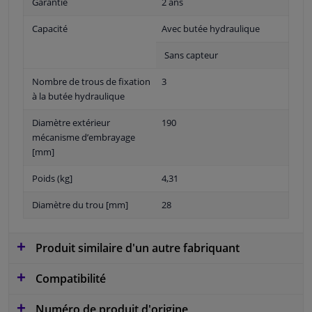
Garantie
2 ans
Capacité
Avec butée hydraulique
Sans capteur
Nombre de trous de fixation
3
à la butée hydraulique
Diamètre extérieur
190
mécanisme d’embrayage
[mm]
Poids (kg]
4,31
Diamètre du trou [mm]
28
Produit similaire d'un autre fabriquant
Compatibilité
Numéro de produit d'origine