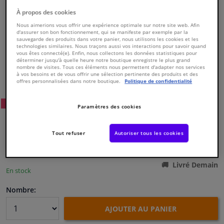
À propos des cookies
Fenêtres & accessoires
Nous aimerions vous offrir une expérience optimale sur notre site web. Afin
d'assurer son bon fonctionnement, qui se manifeste par exemple par la
sauvegarde des produits dans votre panier, nous utilisons les cookies et les
technologies similaires. Nous traçons aussi vos interactions pour savoir quand
Intérieur & ameublement
vous êtes connecté(e). Enfin, nous collectons les données statistiques pour
déterminer jusqu'à quelle heure notre boutique enregistre le plus grand
nombre de visites. Tous ces éléments nous permettent d'adapter nos services
Numéro de produit d'origine:
0173629
Styling & Performance
à vos besoins et de vous offrir une sélection pertinente des produits et des
Numéro de fabrication:
835007
offres personnalisées dans notre boutique.
Politique de confidentialité
EAN:
3276428350073
Nettoyage & protection
82
Prix conseillé: € 386,
WINPRICE
Paramètres des cookies
€ 274,
18
TTC
Atelier & outils
Tout refuser
Autoriser tous les cookies
Voir les spécifications du produit
Camping-car, moto & vélo
Livré Demain
En stock
Promotions et réductions
Nombre:
Capteurs & électronique
AJOUTER AU PANIER