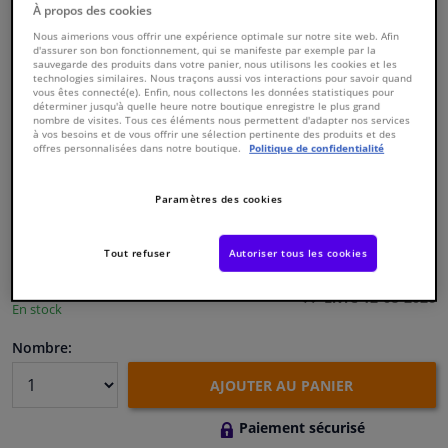
À propos des cookies
Nous aimerions vous offrir une expérience optimale sur notre site web. Afin
Fenêtres & accessoires
d'assurer son bon fonctionnement, qui se manifeste par exemple par la
sauvegarde des produits dans votre panier, nous utilisons les cookies et les
technologies similaires. Nous traçons aussi vos interactions pour savoir quand
vous êtes connecté(e). Enfin, nous collectons les données statistiques pour
Intérieur & ameublement
déterminer jusqu'à quelle heure notre boutique enregistre le plus grand
nombre de visites. Tous ces éléments nous permettent d'adapter nos services
à vos besoins et de vous offrir une sélection pertinente des produits et des
Numéro de produit d'origine:
0177826
Styling & Performance
offres personnalisées dans notre boutique.
Politique de confidentialité
Numéro de fabrication:
835008
EAN:
3276428350080
Paramètres des cookies
Nettoyage & protection
€ 516,
70
TTC
Atelier & outils
Tout refuser
Autoriser tous les cookies
Voir les spécifications du produit
Livré 12-08-2026
Camping-car, moto & vélo
En stock
Nombre:
Promotions et réductions
AJOUTER AU PANIER
Capteurs & électronique
Paiement sécurisé