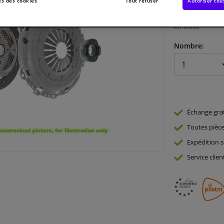
Voir les spécific
s des cookies
Tout refuser
Autoriser tou
En stock
Nombre:
Échange gra
Toutes pièce
Expédition s
Service
clien