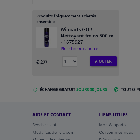
Produits fréquemment achetés
ensemble
Winparts GO !
Nettoyant freins 500 ml
- 1675927
Plus d'information »
AJOUTER
€ 2,
99
ÉCHANGE GRATUIT
SOURS 30 JOURS
TOUTES P
AIDE ET CONTACT
LIENS UTILES
Service client
Mon Winparts
Modalités de livraison
Qui sommes-nous
Moyens de paiement
Pièces auto