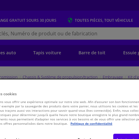
ANGE GRATUIT
SOURS 30 JOURS
TOUTES PIÈCES, TOUT VÉHICULE
r
s.be
e)
ces auto
Tapis voiture
Barre de toit
Essuie 
ansmission
Chassis & Système de propulsion/traction
Embrayage
Kit d
es cookies
 - CONVERSION KIT 835038 Valeo
s vous offrir une expérience optimale sur notre site web. Afin d'assurer son bon fonctionne
 exemple par la sauvegarde des produits dans votre panier, nous utilisons les cookies et les
ous traçons aussi vos interactions pour savoir quand vous êtes connecté(e). Enfin, nous collec
Pri
WINPRICE
stiques pour déterminer jusqu'à quelle heure notre boutique enregistre le plus grand nombre
ents nous permettent d'adapter nos services à vos besoins et de vous offrir une sélection p
€ 363,
es offres personnalisées dans notre boutique.
Politique de confidentialité
73