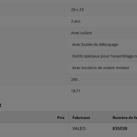
29 x 23
2 ans
Avec volant
Avec butée de débrayage
Outils spéciaux pour l'assemblage n
Avec boulons de volant moteur
240
18,71
t
Prix
Fabricant
Numéro de fa
VALEO
835038