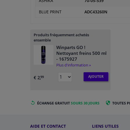
ASHIKA
70-05-539
BLUE PRINT
ADC43260N
Produits fréquemment achetés
ensemble
Winparts GO !
Nettoyant freins 500 ml
- 1675927
Plus d'information »
AJOUTER
€ 2,
99
ÉCHANGE GRATUIT
SOURS 30 JOURS
TOUTES P
AIDE ET CONTACT
LIENS UTILES