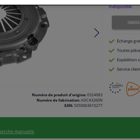
Indisponible
INDI
Échange gra
Toutes pièce
Expédition s
Service
clien
Numéro de produit d'origine:
0324083
Numéro de fabrication:
ADC43260N
EAN:
5050063610277
herche manuelle
.