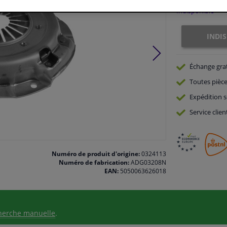
Indisponible
INDI
Échange gra
Toutes pièce
Expédition s
Service
clien
Numéro de produit d'origine:
0324113
Numéro de fabrication:
ADG03208N
EAN:
5050063626018
herche manuelle
.