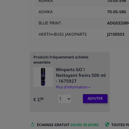
ASHIKA
70-05-598
ASHIKA
70-05-586
BLUE PRINT
ADG03208
HERTH+BUSS JAKOPARTS
J2100503
Produits fréquemment achetés
ensemble
Winparts GO !
Nettoyant freins 500 ml
- 1675927
Plus d'information »
AJOUTER
€ 2,
99
ÉCHANGE GRATUIT
SOURS 30 JOURS
TOUTES P