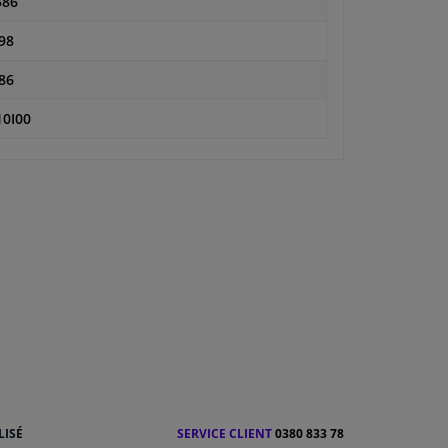
586
98
86
0I00
LISÉ
SERVICE CLIENT
0380 833 78