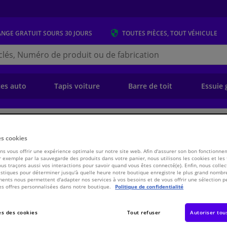
ANGE GRATUIT
SOURS 30 JOURS
TOUTES PIÈCES, TOUT VÉHICULE
r
s.be
e)
ces auto
Tapis voiture
Barre de toit
Essuie 
ansmission
Chassis & Système de propulsion/traction
Embrayage
Kit d
es cookies
s vous offrir une expérience optimale sur notre site web. Afin d'assurer son bon fonctionne
 exemple par la sauvegarde des produits dans votre panier, nous utilisons les cookies et les
e ADG03208N Blue Print
ous traçons aussi vos interactions pour savoir quand vous êtes connecté(e). Enfin, nous collec
stiques pour déterminer jusqu'à quelle heure notre boutique enregistre le plus grand nombre
ents nous permettent d'adapter nos services à vos besoins et de vous offrir une sélection p
es offres personnalisées dans notre boutique.
Politique de confidentialité
€ 39,
94
TT
s des cookies
Tout refuser
Autoriser tou
Voir les spécific