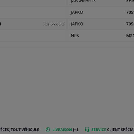
JAPANPARTS
SF-
JAPKO
705
N
JAPKO
705
(ce produit)
NPS
M21
IÈCES, TOUT VÉHICULE
LIVRAISON
J+1
SERVICE
CLIENT SPÉCIA