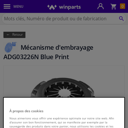
Pan
0
MENU
Carrosserie & tôles
Chercher
Winparts.be
CH
Feux & ampoules
(Wallonie)
Retour
Freinage
Mécanisme d'embrayage
Système d'échappement
ADG03226N Blue Print
Châssis & transmission
Refroidissement & chauffage
Pièces moteur & accessoires
À propos des cookies
Filtres & liquides
Nous aimerions vous offrir une expérience optimale sur notre site web. Afin
d'assurer son bon fonctionnement, qui se manifeste par exemple par la
Bagages & transport
sauvegarde des produits dans votre panier, nous utilisons les cookies et les