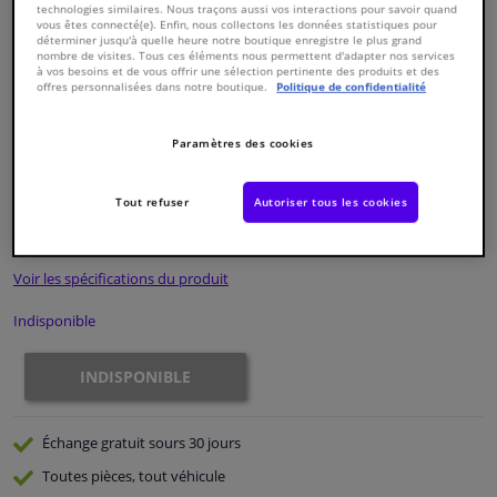
technologies similaires. Nous traçons aussi vos interactions pour savoir quand
vous êtes connecté(e). Enfin, nous collectons les données statistiques pour
déterminer jusqu'à quelle heure notre boutique enregistre le plus grand
Fenêtres & accessoires
nombre de visites. Tous ces éléments nous permettent d'adapter nos services
à vos besoins et de vous offrir une sélection pertinente des produits et des
offres personnalisées dans notre boutique.
Politique de confidentialité
Intérieur & ameublement
Paramètres des cookies
Numéro de produit d'origine:
0324130
Styling & Performance
Numéro de fabrication:
ADG03226N
EAN:
5050063610413
Tout refuser
Autoriser tous les cookies
€ 70,
97
Nettoyage & protection
TTC
Voir les spécifications du produit
Atelier & outils
Indisponible
Camping-car, moto & vélo
INDISPONIBLE
Promotions et réductions
Échange gratuit
sours 30 jours
Capteurs & électronique
Toutes pièces, tout véhicule