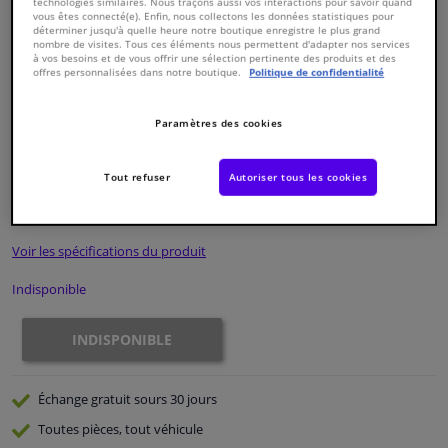
technologies similaires. Nous traçons aussi vos interactions pour savoir quand
vous êtes connecté(e). Enfin, nous collectons les données statistiques pour
déterminer jusqu'à quelle heure notre boutique enregistre le plus grand
Fenêtres & accessoires
nombre de visites. Tous ces éléments nous permettent d'adapter nos services
à vos besoins et de vous offrir une sélection pertinente des produits et des
offres personnalisées dans notre boutique.
Politique de confidentialité
Intérieur & ameublement
Paramètres des cookies
Numéro de produit d'origine:
0324143
Styling & Performance
Numéro de fabrication:
ADG03241N
EAN:
5050063599275
Tout refuser
Autoriser tous les cookies
€ 84,
00
Nettoyage & protection
TTC
Voir les spécifications du produit
Atelier & outils
Indisponible
Camping-car, moto & vélo
INDISPONIBLE
Promotions et réductions
Échange gratuit
sours 30 jours
Capteurs & électronique
Toutes pièces, tout véhicule