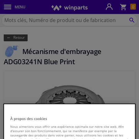
Pan
0
MENU
Carrosserie & tôles
Chercher
Winparts.be
CH
Feux & ampoules
(Wallonie)
Retour
Freinage
Mécanisme d'embrayage
Système d'échappement
ADG03241N Blue Print
Châssis & transmission
Refroidissement & chauffage
Pièces moteur & accessoires
À propos des cookies
Filtres & liquides
Nous aimerions vous offrir une expérience optimale sur notre site web. Afin
d'assurer son bon fonctionnement, qui se manifeste par exemple par la
sauvegarde des produits dans votre panier, nous utilisons les cookies et les
Bagages & transport